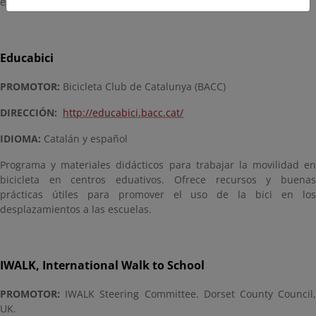
escuela.
Educabici
PROMOTOR:
Bicicleta Club de Catalunya (BACC)
DIRECCIÓN:
http://educabici.bacc.cat/
IDIOMA:
Catalán y español
Programa y materiales didácticos para trabajar la movilidad en
bicicleta en centros eduativos. Ofrece recursos y buenas
prácticas útiles para promover el uso de la bici en los
desplazamientos a las escuelas.
IWALK, International Walk to School
PROMOTOR:
IWALK Steering Committee. Dorset County Council,
UK.