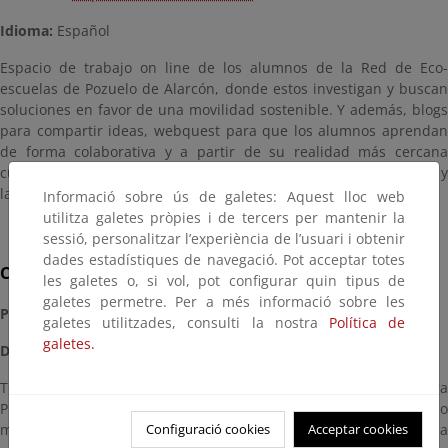
Idioma:
Español
Espacio de trabajo on line de los alumnos de la Red de Eco-
escuelas de Pozuelo de Alarcón, donde estos investigan y buscan
soluciones en favor de una movilidad sostenible. Y además, blogs
para compartir ideas, webquest para que los alumnos aprendan
de forma colaborativa y a partir de su realidad más cercana
cuales son los factores de contaminación en las zonas urbanas y
la incidencia del tráfico....
Informació sobre ús de galetes: Aquest lloc web
utilitza galetes pròpies i de tercers per mantenir la
sessió, personalitzar l’experiència de l’usuari i obtenir
dades estadístiques de navegació. Pot acceptar totes
Con bici al cole
les galetes o, si vol, pot configurar quin tipus de
galetes permetre. Per a més informació sobre les
PROMOTOR:
Coordinadora ConBici
galetes utilitzades, consulti la nostra
Política de
galetes.
DIRECCIÓN:
http://www.conbicialcole.com/
Todo sobre esta campaña y los materiales didácticos para
Primaria, que pretende fomentar el uso de la bicicleta como
Configuració cookies
Acceptar cookies
medio de transporte, especialmente en el trayecto de casa a la