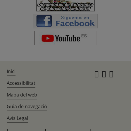
Inici
Instagr
Twitte
Fac
Accessibilitat
Mapa del web
Guia de navegació
Avís Legal