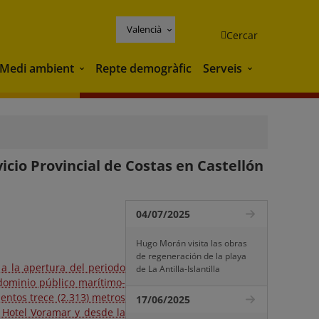
Valencià
Cercar
Medi ambient
Repte demogràfic
Serveis
Medi ambient
Serveis
icio Provincial de Costas en Castellón
04/07/2025
Hugo Morán visita las obras
de regeneración de la playa
 a la apertura del periodo
de La Antilla-Islantilla
dominio público marítimo-
entos trece (2.313) metros
17/06/2025
l Hotel Voramar y desde la