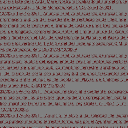
la acera Este de la Avda. Mare Nostrum localizado al sur del cruce
Grao de Moncofa, T.M. de Moncofa. Ref.: CNC02/25/12/0001.
/12/2025-15/01/2026] - Anuncio relativo al acuerdo de incoación y
información pública del expediente de rectificación del deslinde
lico marítimo-terrestre en el tramo de costa de unos tres mil cuatr
ros de longitud, comprendido entre el límite sur de la Zona d
tellón (límite con el T.M. de Castellón de la Plana) y el Paseo de 
a, entre los vértices M-1 y M-39 del deslinde aprobado por O.M. 
T.M. de Almazora. Ref.: DES01/24/12/0009
/03/2025-05/05/2025] - Anuncio relativo al acuerdo de incoación y
información pública del expediente de revisión, entre los vértice
los bienes de dominio público marítimo–terrestre aprobado po
3, del tramo de costa con una longitud de unos trescientos set
prendido entre el núcleo de población Playas de Chilches y e
iterráneo. Ref.: DES01/24/12/0007
/03/2025-09/04/2025] - Anuncio relativo al expediente concesio
erminación de los derechos que pudieran corresponder por la 
lico marítimo-terrestre de las fincas registrales nº 4521 y n
12/23/12/0003.
/02/2025-17/03/2025] - Anuncio relativo a la solicitud de auto
inio público marítimo-terrestre formulada por el Ayuntamiento de 
explotación de servicios de temporada en playa previstos para la