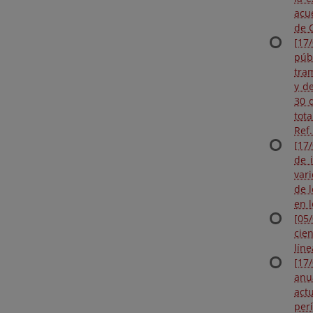
acu
de C
[17
púb
tra
y d
30 
tot
Ref
[17
de 
var
de 
en 
[05
cie
lín
[17
anu
act
per