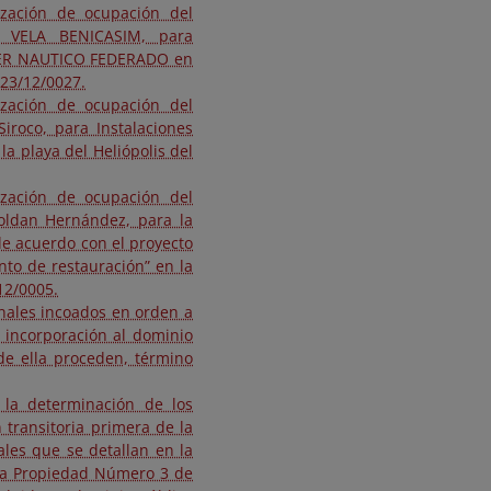
rización de ocupación del
E VELA BENICASIM, para
ER NAUTICO FEDERADO en
/23/12/0027.
rización de ocupación del
iroco, para Instalaciones
a playa del Heliópolis del
rización de ocupación del
oldan Hernández, para la
e acuerdo con el proyecto
nto de restauración” en la
12/0005.
onales incoados en orden a
 incorporación al dominio
 de ella proceden, término
a la determinación de los
 transitoria primera de la
ales que se detallan en la
 la Propiedad Número 3 de