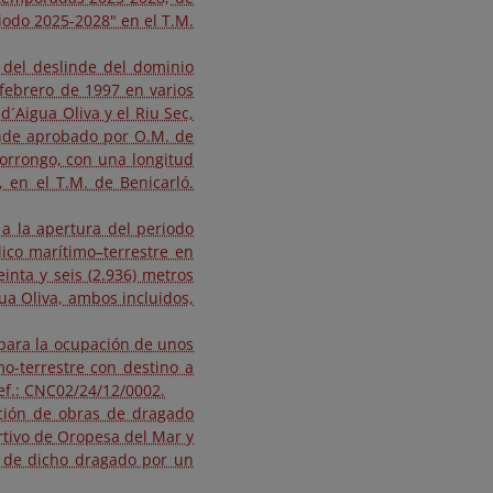
iodo 2025-2028" en el T.M.
n del deslinde del dominio
febrero de 1997 en varios
´Aigua Oliva y el Riu Sec,
linde aprobado por O.M. de
Morrongo, con una longitud
, en el T.M. de Benicarló.
 a la apertura del periodo
ico marítimo–terrestre en
nta y seis (2.936) metros
ua Oliva, ambos incluidos,
 para la ocupación de unos
o-terrestre con destino a
Ref.: CNC02/24/12/0002.
zación de obras de dragado
rtivo de Oropesa del Mar y
s de dicho dragado por un