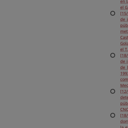
en 
el 
[15
de 
púb
met
Cas
Gol
el 
[18
de 
de 
199
com
Med
[12
det
púb
CNC
[18
dom
la 