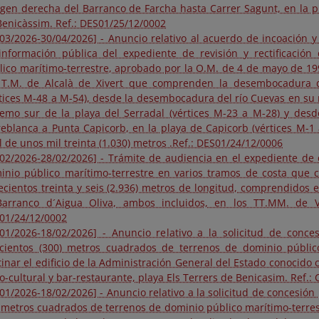
gen derecha del Barranco de Farcha hasta Carrer Sagunt, en la pl
Benicàssim. Ref.: DES01/25/12/0002
/03/2026-30/04/2026] - Anuncio relativo al acuerdo de incoación y
información pública del expediente de revisión y rectificación
lico marítimo-terrestre, aprobado por la O.M. de 4 de mayo de 19
 T.M. de Alcalà de Xivert que comprenden la desembocadura 
rtices M-48 a M-54), desde la desembocadura del río Cuevas en su
remo sur de la playa del Serradal (vértices M-23 a M-28) y desde
reblanca a Punta Capicorb, en la playa de Capicorb (vértices M-1
l de unos mil treinta (1.030) metros .Ref.: DES01/24/12/0006
/02/2026-28/02/2026] - Trámite de audiencia en el expediente de 
inio público marítimo-terrestre en varios tramos de costa que
ecientos treinta y seis (2.936) metros de longitud, comprendidos en
Barranco d´Aigua Oliva, ambos incluidos, en los TT.MM. de Vi
01/24/12/0002
/01/2026-18/02/2026] - Anuncio relativo a la solicitud de conc
scientos (300) metros cuadrados de terrenos de dominio públic
tinar el edificio de la Administración General del Estado conocido 
o-cultural y bar-restaurante, playa Els Terrers de Benicasim. Ref.
/01/2026-18/02/2026] - Anuncio relativo a la solicitud de concesión
) metros cuadrados de terrenos de dominio público marítimo-terres