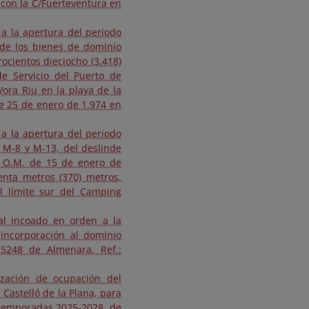
 con la C/Fuerteventura en
 a la apertura del periodo
 de los bienes de dominio
ocientos dieciocho (3.418)
e Servicio del Puerto de
Vora Riu en la playa de la
de 25 de enero de 1.974 en
 a la apertura del periodo
s M-8 y M-13, del deslinde
r O.M. de 15 de enero de
enta metros (370) metros,
l límite sur del Camping
nal incoado en orden a la
incorporación al dominio
º 5248 de Almenara. Ref.:
rización de ocupación del
Castelló de la Plana, para
s temporadas 2025-2028, de