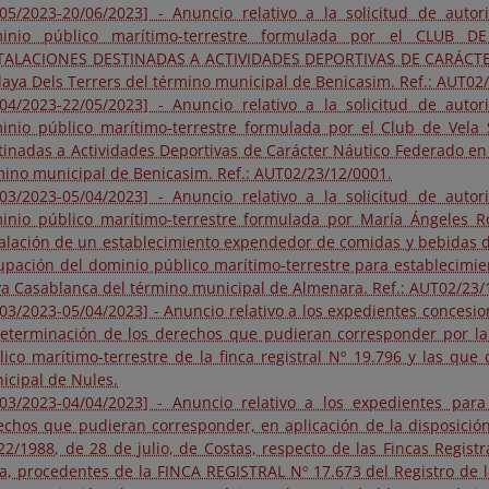
/05/2023-20/06/2023] - Anuncio relativo a la solicitud de auto
inio público marítimo-terrestre formulada por el CLUB D
TALACIONES DESTINADAS A ACTIVIDADES DEPORTIVAS DE CARÁCT
playa Dels Terrers del término municipal de Benicasim. Ref.: AUT02
/04/2023-22/05/2023] - Anuncio relativo a la solicitud de auto
inio público marítimo-terrestre formulada por el Club de Vela S
tinadas a Actividades Deportivas de Carácter Náutico Federado en l
mino municipal de Benicasim. Ref.: AUT02/23/12/0001.
/03/2023-05/04/2023] - Anuncio relativo a la solicitud de auto
inio público marítimo-terrestre formulada por María Ángeles R
talación de un establecimiento expendedor de comidas y bebidas d
upación del dominio público marítimo-terrestre para establecimie
ya Casablanca del término municipal de Almenara. Ref.: AUT02/23/
/03/2023-05/04/2023] - Anuncio relativo a los expedientes concesi
determinación de los derechos que pudieran corresponder por la
lico marítimo-terrestre de la finca registral Nº 19.796 y las que
icipal de Nules.
/03/2023-04/04/2023] - Anuncio relativo a los expedientes par
echos que pudieran corresponder, en aplicación de la disposición
 22/1988, de 28 de julio, de Costas, respecto de las Fincas Registr
la, procedentes de la FINCA REGISTRAL Nº 17.673 del Registro de