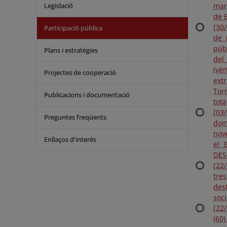
Legislació
mar
de 
[30
Participació pública
de 
púb
Plans i estratègies
del
(vé
Projectes de cooperació
ext
Tor
Publicacions i documentació
tota
[03
Preguntes freqüents
dom
nov
Enllaços d'interés
el 
DES
[22
tre
des
soci
[22
(60