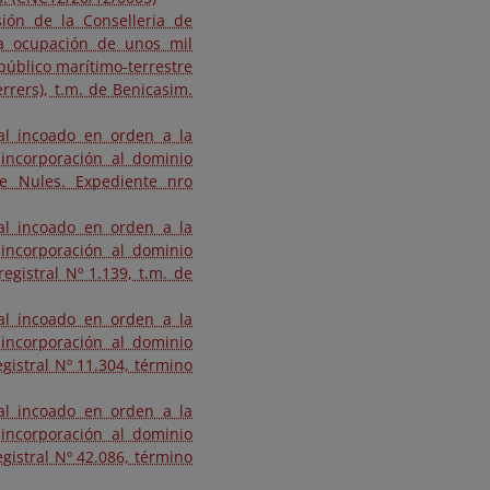
sión de la Conselleria de
la ocupación de unos mil
público marítimo-terrestre
rrers), t.m. de Benicasim.
nal incoado en orden a la
incorporación al dominio
 de Nules. Expediente nro
nal incoado en orden a la
incorporación al dominio
egistral Nº 1.139, t.m. de
nal incoado en orden a la
incorporación al dominio
egistral Nº 11.304, término
nal incoado en orden a la
incorporación al dominio
egistral Nº 42.086, término