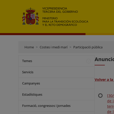
Home
Costes i medi marí
Participació pública
Anuncio
Temes
Servicis
Volver a l
Campanyes
Estadístiques
[30
de 
Formació, congressos i jornades
ter
de 