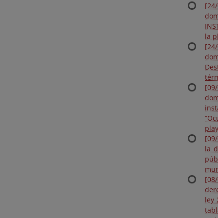
[24
dom
INS
la 
[24
dom
Des
tér
[09
dom
ins
“Oc
pla
[09
la 
púb
mun
[08
der
ley
tab