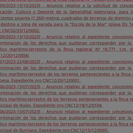
/09/2023-13/10/2023] - Anuncio relativo a la solicitud de conce
cación, Cultura y Deporte de la Generalitat Valenciana, para 
cientos sesenta (1.260) metros cuadrados de terrenos de dominio 
 destino a zona de varada para la "Escola de la Mar" (playa Els Te
.: CNC02/23/12/0002.
/09/2023-13/10/2023] - Anuncio relativo al expediente concesio
erminación de los derechos que pudieran corresponder por la 
lico marítimo-terrestre de la finca registral Nº 18.771, t.m.
12/20/12/0006
/07/2023-22/08/2023] - Anuncio relativo al expediente concesio
erminación de los derechos que pudieran corresponder por la 
lico marítimo-terrestre de los terrenos pertenecientes a la finca r
pesa. Expediente nro CNC12/20/12/0001.
/06/2023-13/07/2023] - Anuncio relativo al expediente concesio
erminación de los derechos que pudieran corresponder por la 
ico marítimo-terrestre de los terrenos pertenecientes a la finca r
icipal de Nules. Expediente nro CNC12/18/12/0104.
/06/2023-13/07/2023] - Anuncio relativo al expediente concesio
erminación de los derechos que pudieran corresponder por la 
ico marítimo-terrestre de los terrenos pertenecientes a la finca r
icipal de Burriana. Expediente nro CNC12/15/12/0005.