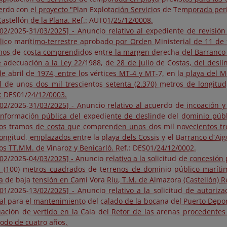
erdo con el proyecto "Plan Explotación Servicios de Temporada per
astellón de la Plana. Ref.: AUT01/25/12/0008.
/02/2025-31/03/2025] - Anuncio relativo al expediente de revisió
lico marítimo-terrestre aprobado por Orden Ministerial de 11 de 
mos de costa comprendidos entre la margen derecha del Barranco d
e adecuación a la Ley 22/1988, de 28 de julio de Costas, del des
de abril de 1974, entre los vértices MT-4 y MT-7, en la playa del 
al de unos dos mil trescientos setenta (2.370) metros de longitud
.: DES01/24/12/0003.
/02/2025-31/03/2025] - Anuncio relativo al acuerdo de incoación y
información pública del expediente de deslinde del dominio públ
ios tramos de costa que comprenden unos dos mil novecientos trei
longitud, emplazados entre la playa dels Cossis y el Barranco d´Aig
los TT.MM. de Vinaroz y Benicarló. Ref.: DES01/24/12/0002.
/02/2025-04/03/2025] - Anuncio relativo a la solicitud de concesión
n (100) metros cuadrados de terrenos de dominio público marítim
ea de baja tensión en Camí Vora Riu, T.M. de Almazora (Castellón) 
/01/2025-13/02/2025] - Anuncio relativo a la solicitud de autori
al para el mantenimiento del calado de la bocana del Puerto Depo
uación de vertido en la Cala del Retor de las arenas procedente
íodo de cuatro años.