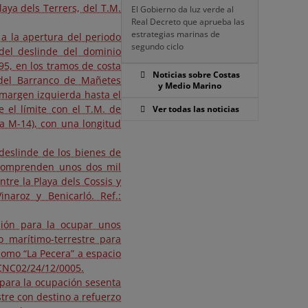
aya dels Terrers, del T.M.
El Gobierno da luz verde al
Real Decreto que aprueba las
estrategias marinas de
 a la apertura del periodo
segundo ciclo
 del deslinde del dominio
95, en los tramos de costa
Noticias sobre Costas
del Barranco de Mañetes
y Medio Marino
 margen izquierda hasta el
 el límite con el T.M. de
Ver todas las noticias
 a M-14), con una longitud
deslinde de los bienes de
 comprenden unos dos mil
tre la Playa dels Cossis y
naroz y Benicarló. Ref.:
esión para la ocupar unos
o marítimo-terrestre para
como “La Pecera” a espacio
: CNC02/24/12/0005.
 para la ocupación sesenta
tre con destino a refuerzo