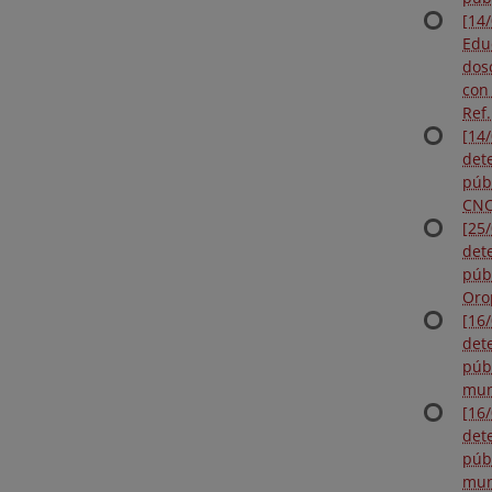
[14
Edu
dos
con
Ref
[14
det
púb
CNC
[25
det
púb
Oro
[16
det
públ
mun
[16
det
públ
mun