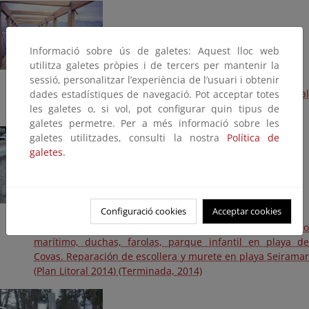
Informació sobre ús de galetes: Aquest lloc web
utilitza galetes pròpies i de tercers per mantenir la
sessió, personalitzar l’experiència de l’usuari i obtenir
Rehabilitación del entorno de A Insua y conexión peatonal
dades estadístiques de navegació. Pot acceptar totes
con el Paseo de Covas a Sacido (Terminada, 2015)
les galetes o, si vol, pot configurar quin tipus de
galetes permetre. Per a més informació sobre les
galetes utilitzades, consulti la nostra
Política de
galetes.
Configuració cookies
Acceptar cookies
Playas de Covas y Seiramar. Reparación de paseo
marítimo, duchas, farolas, parque infantil en playa de
Covas. Reparación de escollera y murete en playa Seiramar
(Plan Litoral 2014) (Terminada, 2014)