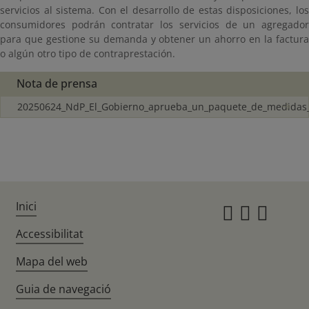
servicios al sistema. Con el desarrollo de estas disposiciones, los
consumidores podrán contratar los servicios de un agregador
para que gestione su demanda y obtener un ahorro en la factura
o algún otro tipo de contraprestación.
Nota de prensa
20250624_NdP_El_Gobierno_aprueba_un_paquete_de_medidas_
Inici
Instagr
Twitte
Fac
Accessibilitat
Mapa del web
Guia de navegació