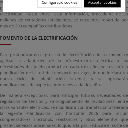
siempre respetando la confidencialidad de la información
Configuració cookies
Acceptar cookies
personal– para mejorar el funcionamiento de los mercados de
electricidad. Hasta ahora, esta información, procedente de 30
millones de contadores inteligentes, se encuentra repartida por
más de 300 compañías distribuidoras.
FOMENTO DE LA ELECTRIFICACIÓN
Para profundizar en el proceso de electrificación de la economía y
agilizar la adaptación de la infraestructura eléctrica a las
necesidades del tejido productivo, cada tres años se revisará la
planificación de la red de transporte en vigor, lo que iniciará un
nuevo ciclo de planificación sexenal, y se aprobarán
modificaciones de aspectos puntuales cada dos años.
De manera excepcional, para anticipar futuras necesidades de
regulación de tensión y amortiguamiento de oscilaciones, entre
otras variables eléctricas, se modificará con tramitación acelerada
la vigente Planificación con horizonte 2026 para incluir
compensadores síncronos, reactancias y otros elementos que
presten servicios adicionales, lo que, a la par, reducirá el coste de