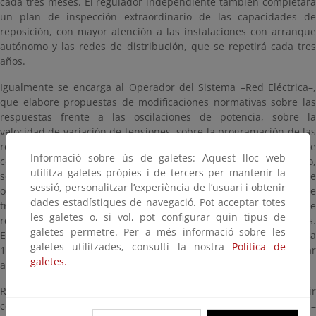
cada tres meses. El regulador independiente también completará
un plan de inspección extraordinario de las capacidades de
reposición, con mayor atención a las instalaciones con arranque
autónomo y las redes de distribución, que se repetirá cada tres
años.
Igualmente se encarga al Operador del Sistema –Red Eléctrica–,
que elabore propuestas de modificaciones normativas sobre las
respuestas frente a las oscilaciones de potencia, sobre la
velocidad de variación de tensiones, sobre la programación de las
restricciones técnicas y sobre otros elementos técnicos que
Informació sobre ús de galetes: Aquest lloc web
contribuyen a fortalecer la seguridad del sistema. De igual modo,
utilitza galetes pròpies i de tercers per mantenir la
se le encomienda el desarrollo de un nuevo procedimiento de
sessió, personalitzar l’experiència de l’usuari i obtenir
operación para coordinar los planes de desarrollo de la red de
dades estadístiques de navegació. Pot acceptar totes
transporte y de la red de distribución y una propuesta de
les galetes o, si vol, pot configurar quin tipus de
requisitos mínimos de monitorización para análisis de incidentes.
galetes permetre. Per a més informació sobre les
Estas propuestas técnicas deberán estar listas en plazos de tres a
galetes utilitzades, consulti la nostra
Política de
15 meses. Las reformas normativas subsiguientes deben estar
galetes.
aprobadas en menos de seis meses.
Red Eléctrica así mismo incorporará a sus funciones la de servir
como punto de acceso único a los datos de los clientes finales –