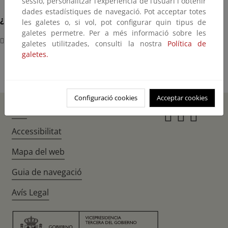
sessió, personalitzar l’experiència de l’usuari i obtenir
dades estadístiques de navegació. Pot acceptar totes
¿Dónde?
les galetes o, si vol, pot configurar quin tipus de
galetes permetre. Per a més informació sobre les
Málaga
galetes utilitzades, consulti la nostra
Política de
galetes.
Configuració cookies
Acceptar cookies
Inici
Instagr
Twitte
Fac
Accessibilitat
Mapa del web
Guia de navegació
Avís Legal