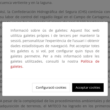
cuenca vertiente y en la laguna.
Así, la Confederación Hidrográfica del Segura (CHS) continúa con
su labor de control del regadío ilegal en el Campo de Cartagena,
donde ya se ha alcanzado el cierre de casi 9.100 hectáreas sin
concesión de agua.
Informació sobre ús de galetes: Aquest lloc web
utilitza galetes pròpies i de tercers per mantenir la
Además, durante este año 2025 se evidencia el fuerte impulso
sessió, personalitzar l’experiència de l’usuari i obtenir
alcanzado en una de las líneas estratégicas del MAPMM, la
dades estadístiques de navegació. Pot acceptar totes
segunda, dedicada a la restauración y mejora ambiental en la
les galetes o, si vol, pot configurar quin tipus de
cuenca vertiente, con el Cinturón Verde, la recuperación
galetes permetre. Per a més informació sobre les
ambiental de la Sierra Minera de Cartagena y La Unión y la
galetes utilitzades, consulti la nostra
Política de
renaturalización y mejora ambiental de las ramblas.
galetes.
En este sentido, ya están en ejecución la remediación ambiental
de los depósitos mineros abandonados del Llano del Beal,
Descargador y Brunita, cuyo presupuesto conjunto rebasa los 46
millones de euros, así como la culminación de la fase I de la
Configuració cookies
Acceptar cookies
recuperación de las ramblas mineras.
A pesar de la complejidad de los procedimientos ambientales y de
adquisición de terrenos, el MITECO ha logrado en los primeros