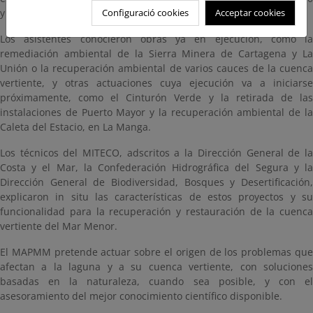
Configuració cookies
Acceptar cookies
y el 12 de junio.
Los asistentes conocieron obras ya en ejecución, como la
remediación ambiental de la Sierra Minera de Cartagena y La
Unión o la recuperación ambiental de varios cauces de la cuenca
vertiente, y otras actuaciones cuya ejecución va a iniciarse
próximamente, como el Cinturón Verde y la retirada de las
instalaciones de Puerto Mayor y la recuperación ambiental de la
Caleta del Estacio, en La Manga.
Los técnicos del MITECO, adscritos a la Dirección General de la
Costa y el Mar, la Confederación Hidrográfica del Segura y la
Dirección General de Biodiversidad, Bosques y Desertificación,
explicaron in situ las características de estos proyectos y su
funcionalidad para la recuperación y restauración de la cuenca
vertiente del Mar Menor.
El MAPMM pretende actuar sobre el origen de los problemas que
afectan a la laguna y a su cuenca vertiente, con soluciones
basadas en la naturaleza, cuando sea posible, y con el
asesoramiento del mejor conocimiento científico disponible.