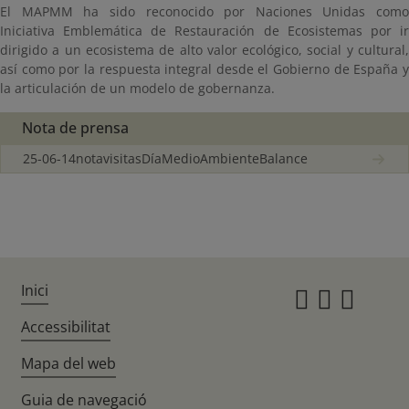
El MAPMM ha sido reconocido por Naciones Unidas como
Iniciativa Emblemática de Restauración de Ecosistemas por ir
dirigido a un ecosistema de alto valor ecológico, social y cultural,
así como por la respuesta integral desde el Gobierno de España y
la articulación de un modelo de gobernanza.
Nota de prensa
25-06-14notavisitasDíaMedioAmbienteBalance
Inici
Instagr
Twitte
Fac
Accessibilitat
Mapa del web
Guia de navegació