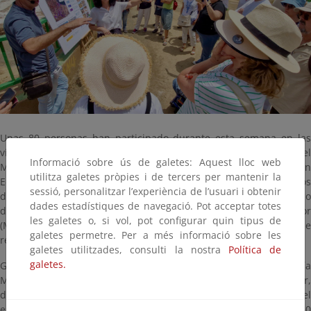
Unas 80 personas han participado durante esta semana en las
visitas guiadas gratuitas, organizadas por la Oficina Técnica del
Informació sobre ús de galetes: Aquest lloc web
Mar Menor, dependiente del Ministerio para la Transición
utilitza galetes pròpies i de tercers per mantenir la
Ecológica y el Reto Demográfico (MITECO), a emplazamientos
sessió, personalitzar l’experiència de l’usuari i obtenir
donde se están impulsando algunos de los proyectos del Marco
dades estadístiques de navegació. Pot acceptar totes
de Actuaciones Prioritarias para Recuperar el Mar Menor
les galetes o, si vol, pot configurar quin tipus de
(MAPMM), reconocido por la ONU como iniciativa emblemática de
galetes permetre. Per a més informació sobre les
restauración ambiental.
galetes utilitzades, consulti la nostra
Política de
galetes.
Gracias a esta iniciativa, enmarcada en la celebración del Día
Mundial del Medio Ambiente, los ciudadanos han podido conocer,
de la mano de los técnicos que dirigen estas actuaciones, el
estado de los proyectos en sendas visitas guiadas realizadas el 10