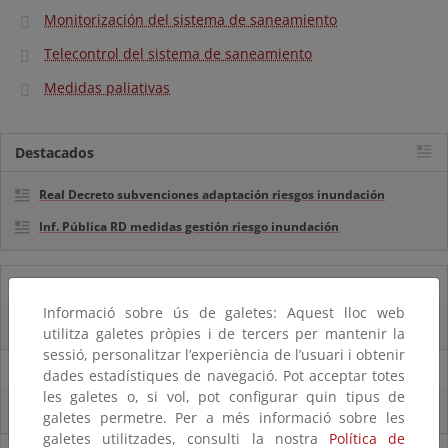
Monitorización del sistema de saneamiento
Telecontrol del sistema de saneamiento
Medidas paliativas
Destacados
Real Decreto subvenciones adaptación riesgos inundación
Inf. Pública RD medidas gestión riesgo inundación
05/08/2025
Informació sobre ús de galetes: Aquest lloc web
La reserva hídrica española se encuentra al 65,8% de su capacidad
utilitza galetes pròpies i de tercers per mantenir la
sessió, personalitzar l’experiència de l’usuari i obtenir
29/07/2025
dades estadístiques de navegació. Pot acceptar totes
les galetes o, si vol, pot configurar quin tipus de
La reserva hídrica española se encuentra al 67% de su capacidad
galetes permetre. Per a més informació sobre les
galetes utilitzades, consulti la nostra
Política de