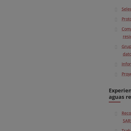
Sele
Prot
Comp
resi
Grup
dat
Info
Proy
Experien
aguas re
Reco
SARS
Trab