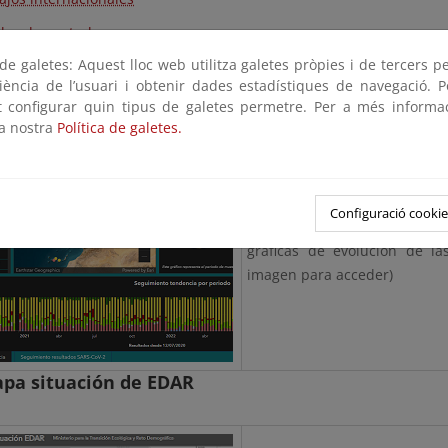
les de control
e galetes: Aquest lloc web utilitza galetes pròpies i de tercers p
riència de l’usuari i obtenir dades estadístiques de navegació. P
de mando de evolución y secuenciación en EDAR
ot configurar quin tipus de galetes permetre. Per a més informa
la nostra
Política de galetes.
Configuració cookie
Acceso al Cuadro de mando d
gráficas de evolución de la
imagen para acceder)
apa situación de EDAR