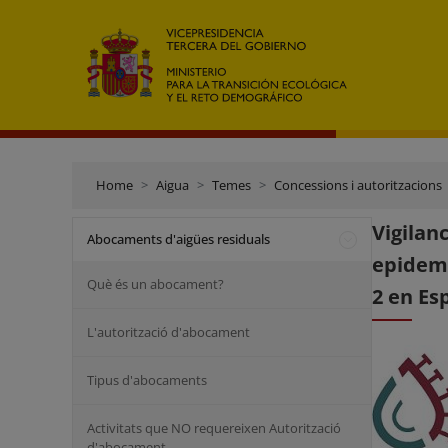
Home
Aigua
Temes
Concessions i autoritzacions
Vigila
Abocaments d'aigües residuals
epidemi
Què és un abocament?
2 en Es
L'autorització d'abocament
Tipus d'abocaments
Activitats que NO requereixen Autorització
d'abocament