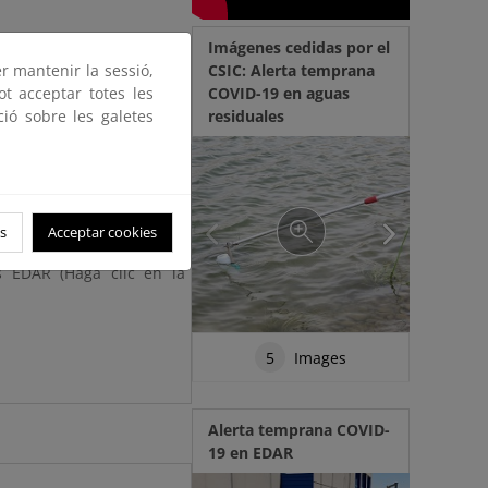
Imágenes cedidas por el
er mantenir la sessió,
CSIC: Alerta temprana
ot acceptar totes les
COVID-19 en aguas
ció sobre les galetes
residuales
s
Acceptar cookies
e evolución de EDAR con
s EDAR (Haga clic en la
5
Images
Alerta temprana COVID-
19 en EDAR