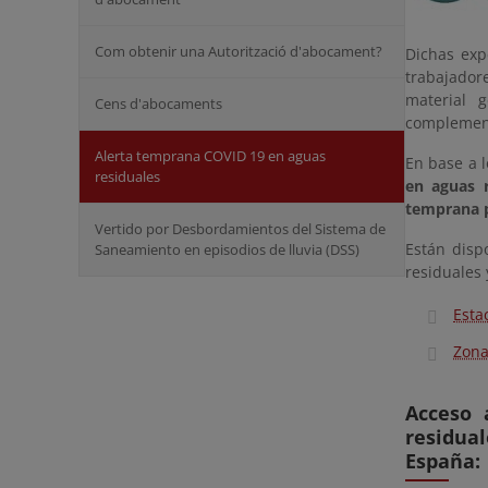
Com obtenir una Autorització d'abocament?
Dichas exp
trabajador
material 
Cens d'abocaments
complementa
Alerta temprana COVID 19 en aguas
En base a 
residuales
en aguas 
temprana p
Vertido por Desbordamientos del Sistema de
Están disp
Saneamiento en episodios de lluvia (DSS)
residuales 
Esta
Zona
Acceso 
residua
España: