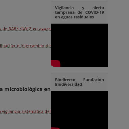
Vigilancia y alerta
temprana de COVID-19
en aguas residuales
eo de SARS-CoV-2 en aguas
dinación e intercambio de
Biodirecto Fundación
Biodiversidad
ia microbiológica en
igilancia sistemática del