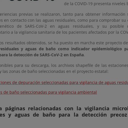
de la COVID-19 presenta niveles b
eriencias previas se realizaron, tanto para obtener información 
es en contacto con las aguas residuales, como para comprobar su e
genético de SARS-CoV-2 en aguas residuales, y su posible u
rio a la vigilancia sanitaria de los pacientes afectados por la COV
los resultados obtenidos, se ha puesto en marcha este proyecto d
residuales y aguas de baño como indicador epidemiológico pa
ara la detección de SARS-CoV-2 en España
.
onibles para su descarga, los archivos shapefile de las estacion
y las zonas de baño seleccionadas en el proyecto estatal:
ciones de depuración seleccionadas para vigilancia de aguas resid
s de baño seleccionadas para vigilancia ambiental
a páginas relacionadas con la vigilancia micro
les y aguas de baño para la detección preco