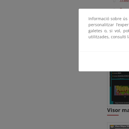
Pane
Informació sobre ús d
personalitzar l’expe
Cuadro 
galetes o, si vol, p
utilitzades, consulti 
Visor m