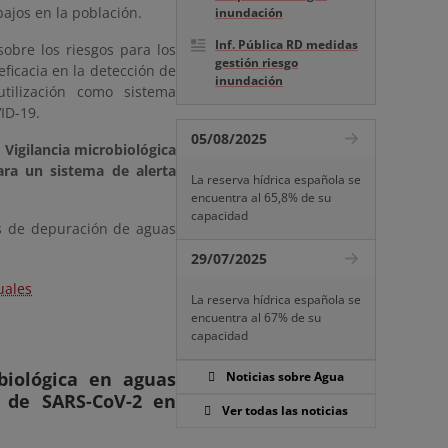
ajos en la población.
inundación
Inf. Pública RD medidas
sobre los riesgos para los
gestión riesgo
ficacia en la detección de
inundación
tilización como sistema
ID-19.
05/08/2025
e
Vigilancia microbiológica
ra un sistema de alerta
La reserva hídrica española se
encuentra al 65,8% de su
capacidad
es de depuración de aguas
29/07/2025
uales
La reserva hídrica española se
encuentra al 67% de su
capacidad
biológica en aguas
Noticias sobre Agua
z de SARS-CoV-2 en
Ver todas las noticias