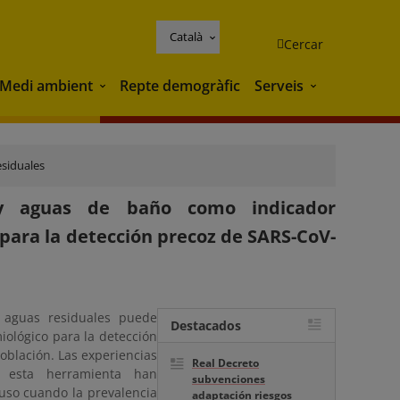
Català
Cercar
Medi ambient
Repte demogràfic
Serveis
Medi ambient
Serveis
siduales
s y aguas de baño como indicador
para la detección precoz de SARS-CoV-
n aguas residuales puede
Destacados
iológico para la detección
población. Las experiencias
Real Decreto
e esta herramienta han
subvenciones
luso cuando la prevalencia
adaptación riesgos