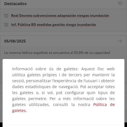
Destacados
Real Decreto subvenciones adaptación riesgos inundación
Inf. Pública RD medidas gestión riesgo inundación
05/08/2025
La reserva hídrica española se encuentra al 65,8% de su capacidad
29/07/2025
Informació sobre ús de galetes: Aquest lloc web
utilitza galetes pròpies i de tercers per mantenir la
La reserva hídrica española se encuentra al 67% de su capacidad
sessió, personalitzar l’experiència de l’usuari i obtenir
dades estadístiques de navegació. Pot acceptar totes
Noticias sobre Agua
les galetes o, si vol, pot configurar quin tipus de
Ver todas las noticias
galetes permetre. Per a més informació sobre les
galetes utilitzades, consulti la nostra
Política de
galetes.
Reservas Naturales Fluviales 2020