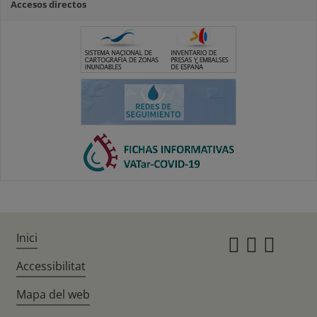
Accesos directos
Inici
Instagr
Twitte
Fac
Accessibilitat
Mapa del web