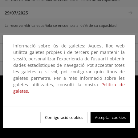
29/07/2025
La reserva hídrica española se encuentra al 67% de su capacidad
Noticias sobre Agua
Informació sobre ús de galetes: Aquest lloc web
Ver todas las noticias
utilitza galetes pròpies i de tercers per mantenir la
sessió, personalitzar l’experiència de l’usuari i obtenir
dades estadístiques de navegació. Pot acceptar totes
Reservas Naturales Fluviales 2020
les galetes o, si vol, pot configurar quin tipus de
galetes permetre. Per a més informació sobre les
galetes utilitzades, consulti la nostra
Política de
galetes.
Configuració cookies
Acceptar cookies