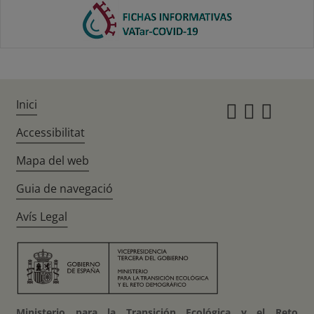
Inici
Instagr
Twitte
Fac
Accessibilitat
Mapa del web
Guia de navegació
Avís Legal
Ministerio para la Transición Ecológica y el Reto