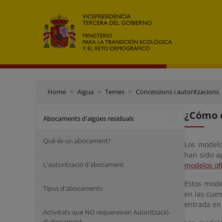
Home
Aigua
Temes
Concessions i autoritzacions
¿Cómo o
Abocaments d'aigües residuals
Què és un abocament?
Los modelos
han sido a
L'autorització d'abocament
modelos ofi
Estos model
Tipus d'abocaments
en las cuen
entrada en
Activitats que NO requereixen Autorització
d'abocament