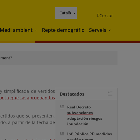
Català
Cercar
Medi ambient
Repte demogràfic
Serveis
Medi ambient
Serveis
cament?
y simplificada de vertidos
Destacados
or la que se aprueban los
Real Decreto
subvenciones
vertidos que se presenten,
adaptación riesgos
o, a partir de la fecha de
inundación
Inf. Pública RD medidas
gestión riesgo