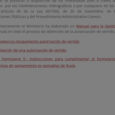
s se pondrán a disposición de los interesados bien a través 
 o por las Confederaciones Hidrográficas o por cualquiera de lo
l artículo 45 de la Ley 30/1992, de 26 de noviembre, de 
ciones Públicas y del Procedimiento Administrativo Común.
tariamente el Ministerio ha elaborado un
Manual para la Gesti
yuda en todo el proceso de obtención de la autorización de vertido.
etencia otorgamiento autorización de vertido
itación de una autorización de vertido
 Formulario 5´: Instrucciones para cumplimentar el formular
emas de saneamiento en episodios de lluvia