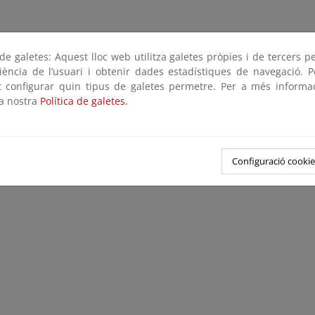
e galetes: Aquest lloc web utilitza galetes pròpies i de tercers p
riència de l’usuari i obtenir dades estadístiques de navegació. P
ot configurar quin tipus de galetes permetre. Per a més informa
la nostra
Política de galetes.
Configuració cookie