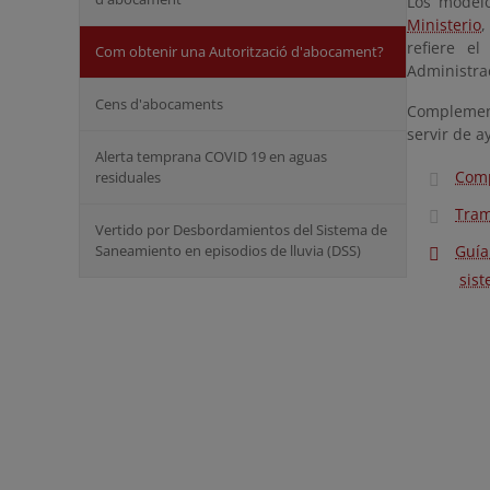
Los modelo
Ministerio
,
refiere e
Com obtenir una Autorització d'abocament?
Administra
Cens d'abocaments
Complemen
servir de a
Alerta temprana COVID 19 en aguas
Comp
residuales
Tram
Vertido por Desbordamientos del Sistema de
Saneamiento en episodios de lluvia (DSS)
Guía
sist