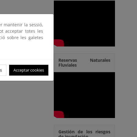
er mantenir la sessió,
ot acceptar totes les
ció sobre les galetes
Reservas Naturales
Fluviales
s
Acceptar cookies
Gestión de los riesgos
de inundación