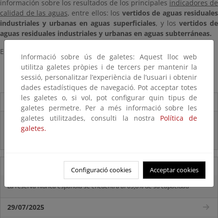
información sobre los resultados de los principales
indicado
res de
calidad de las aguas
, entre ellos: los
vertidos de aguas residuales
industriales y urbanas en aguas superficiales
, y los
vertidos d
aguas residuales industriales y urbanas en aguas subterráneas.
El enlace a la aplicación es el siguiente:
Informació sobre ús de galetes: Aquest lloc web
utilitza galetes pròpies i de tercers per mantenir la
InfoAgua
sessió, personalitzar l’experiència de l’usuari i obtenir
dades estadístiques de navegació. Pot acceptar totes
les galetes o, si vol, pot configurar quin tipus de
Destacados
galetes permetre. Per a més informació sobre les
galetes utilitzades, consulti la nostra
Política de
Real Decreto subvenciones adaptación riesgos inundación
galetes.
Inf. Pública RD medidas gestión riesgo inundación
05/08/2025
Configuració cookies
Acceptar cookies
La reserva hídrica española se encuentra al 65,8% de su capacidad
29/07/2025