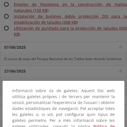
Empleo de Posidonia en la construcción de mallas
naturales (150 KB)
Instalación de bulones doble protección DSI para la
estabilización de taludes (308 KB)
Utilización de gunitado para la protección de taludes (600
KB)
07/08/2025
El censo de aves del Parque Nacional de las Tablas bate récords históricos
27/06/2025
La reunión ministerial de OSPAR refuerza la acción conjunta para proteger
el Atlántico Nordeste
Informació sobre ús de galetes: Aquest lloc web
utilitza galetes pròpies i de tercers per mantenir la
Noticias sobre Reto Demográfico
sessió, personalitzar l’experiència de l’usuari i obtenir
dades estadístiques de navegació. Pot acceptar totes
Ver todas las noticias
les galetes o, si vol, pot configurar quin tipus de
galetes permetre. Per a més informació sobre les
galetes utilitzades, consulti la nostra
Política de