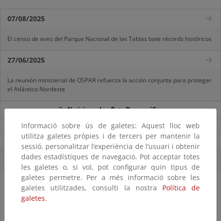
07/08/2025
El censo de aves del Parque Nacional de las Tablas bate récords históricos
27/06/2025
La reunión ministerial de OSPAR refuerza la acción conjunta para proteger
el Atlántico Nordeste
Noticias sobre Reto Demográfico
Informació sobre ús de galetes: Aquest lloc web
Ver todas las noticias
utilitza galetes pròpies i de tercers per mantenir la
sessió, personalitzar l’experiència de l’usuari i obtenir
dades estadístiques de navegació. Pot acceptar totes
Accesos directos
les galetes o, si vol, pot configurar quin tipus de
galetes permetre. Per a més informació sobre les
galetes utilitzades, consulti la nostra
Política de
galetes.