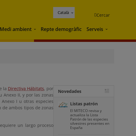
Català
Cercar
Medi ambient
Repte demogràfic
Serveis
Medi ambient
Serveis
e la
Directiva Hábitats
, por
Novedades
u Anexo II, y por las zonas
 Anexo I u otras especies
Listas patrón
ón de ambos tipos de zonas
El MITECO revisa y
actualiza la Lista
Patrón de las especies
silvestres presentes en
equiere un largo proceso
España