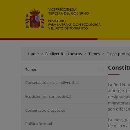
Home
Biodiversitat i boscos
Temes
Espais proteg
Constit
Temes
Conservació de la biodiversitat
La Red Nat
albergar ti
Ecosistemes i connectivitat
designadas
migratoria
son diferen
Conservació d'espècies
La designa
Política forestal
técnico y a