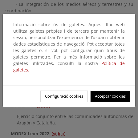
· La integración de los medios aéreos y terrestres y su
coordinación.
· La interoperabilidad de las unidades de análisis y
Informació sobre ús de galetes: Aquest lloc web
planificación.
utilitza galetes pròpies i de tercers per mantenir la
sessió, personalitzar l’experiència de l’usuari i obtenir
· La coordinación de los aspectos logísticos.
dades estadístiques de navegació. Pot acceptar totes
les galetes o, si vol, pot configurar quin tipus de
galetes permetre. Per a més informació sobre les
Hasta la fecha se han llevado a cabo los siguientes ejercicios
galetes utilitzades, consulti la nostra
Política de
conjuntos:
galetes.
·
Despeñaperros 2020.
(vídeo)
Ejercicio conjunto entre las comundiades autónomas de
Andalucía y Castilla-La Mancha.
Configuració cookies
Acceptar cookies
·
Ebro 2021.
(vídeo)
Ejercicio conjunto entre las comunidades autónomas de
Aragón y Cataluña.
·
MODEX León 2022.
(vídeo)