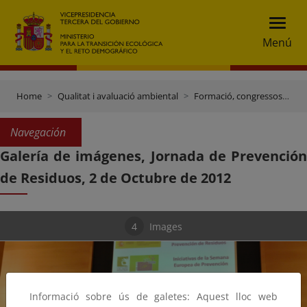
Menú
Home
Qualitat i avaluació ambiental
Formació, congressos i jornades
Navegación
Galería de imágenes, Jornada de Prevención
de Residuos, 2 de Octubre de 2012
4
Images
Informació sobre ús de galetes: Aquest lloc web