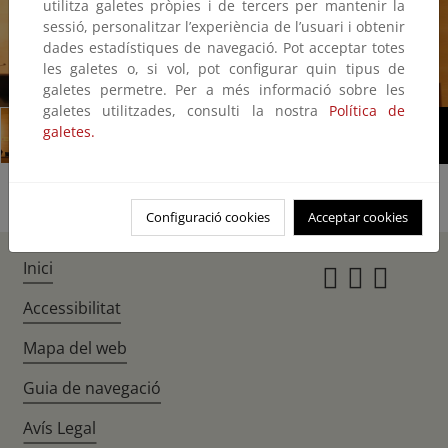
utilitza galetes pròpies i de tercers per mantenir la
sessió, personalitzar l’experiència de l’usuari i obtenir
dades estadístiques de navegació. Pot acceptar totes
les galetes o, si vol, pot configurar quin tipus de
1/4
galetes permetre. Per a més informació sobre les
galetes utilitzades, consulti la nostra
Política de
galetes.
Configuració cookies
Acceptar cookies
Inici
Instagr
Twitte
Fac
Accessibilitat
Mapa del web
Guia de navegació
Avís Legal