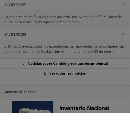
11/07/2025
La vicepresidenta Sara Aagesen anuncia una inversión de 32 millones de
euros para restaurar bosques en decaimiento
31/01/2023
El MITECO evalúa todos los expedientes de renovables de su competencia
que debían obtener la Declaración Ambiental antes del 25 de enero
Noticias sobre Calidad y evaluación ambiental
Ver todas las noticias
Accesos directos