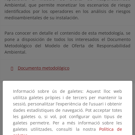
Ambiental, que permite monetizar los escenarios de riesgo
identificados por los operadores en los análisis de riesgos
medioambientales de su instalación.
Para conocer en detalle el contenido de esta metodología, se
pone a disposición de todos los interesados el Documento
Metodológico del Modelo de Oferta de Responsabilidad
Ambiental.
Documento metodológico
Informació sobre ús de galetes: Aquest lloc web
utilitza galetes pròpies i de tercers per mantenir la
Basada en esta metodología se desarrolló una aplicación
sessió, personalitzar l’experiència de l’usuari i obtenir
informática con el objetivo de ofrecer a todos los operadores
dades estadístiques de navegació. Pot acceptar totes
una herramienta de asistencia integral a la monetización del
les galetes o, si vol, pot configurar quin tipus de
daño medioambiental asociado a los escenarios de riesgo,
galetes permetre. Per a més informació sobre les
conforme al método de valoración que establece la Ley
galetes utilitzades, consulti la nostra
Política de
26/2007, de 23 de octubre, de Responsabilidad