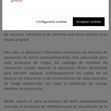
galetes.
Medioambiental y su Reglamento de desarrollo parcial.
MORA es una herramienta voluntaria de apoyo a la
monetización de los daños medioambientales, que permite
Configuració cookies
Acceptar cookies
calcular el coste de las medidas de reparación (primaria,
compensatoria y complementaria) necesarias para devolver
los recursos naturales y los servicios que éstos prestan a su
estado original.
Para ello, la aplicación informática selecciona las técnicas de
reparación de daños medioambientales más adecuadas para
cada escenario de riesgo, del catálogo de medidas de
reparación creado. Además la aplicación ofrece flexibilidad
para permitir adaptar, justificadamente, los costes de las
técnicas de reparación a las circunstancias de cada escenario
de riesgo modelizado, así como la utilización de nuevas
medidas de reparación.
MORA calcula el valor económico del daño medioambiental
asociado al escenario de referencia para la constitución de la