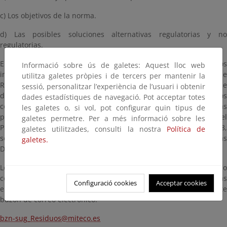
c) Los objetivos de la norma.
d) Las posibles soluciones alternativas regulatorias y no
regulatorias.
En cumplimiento de dicho precepto, se pone a disposición de los
Informació sobre ús de galetes: Aquest lloc web
interesados un documento informativo relativo a la elaboración de
utilitza galetes pròpies i de tercers per mantenir la
Real Decreto sobre gestión de residuos de muebles y enseres que
sessió, personalitzar l’experiència de l’usuari i obtenir
desarrolle la Ley 7/2022, de 8 de abril, de residuos y suelos
dades estadístiques de navegació. Pot acceptar totes
contaminados para una economía circular y trasponga las
les galetes o, si vol, pot configurar quin tipus de
previsiones de la revisión de la Directiva 2008/98/CE del
galetes permetre. Per a més informació sobre les
Parlamento Europeo y del Consejo, de 19 de noviembre de 2008,
galetes utilitzades, consulti la nostra
Política de
sobre los residuos y por la que se derogan determinadas
galetes.
Directivas.
Los ciudadanos, organizaciones y asociaciones que así lo
consideren, pueden hacer llegar sus opiniones, cumplimentadas
Configuració cookies
Acceptar cookies
en el cuadro incluido a tal efecto, que deberá dirigirse al siguiente
buzón de correo electrónico:
bzn-sug_Residuos@miteco.es