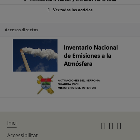
Ver todas las noticias
Accesos directos
Inici
Instagr
Twitte
Fac
Accessibilitat