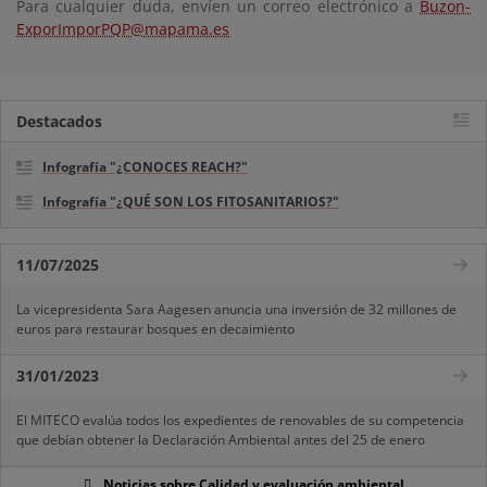
Para cualquier duda, envíen un correo electrónico a
Buzon-
ExporImporPQP@mapama.es
Destacados
Infografía "¿CONOCES REACH?"
Infografía "¿QUÉ SON LOS FITOSANITARIOS?"
11/07/2025
La vicepresidenta Sara Aagesen anuncia una inversión de 32 millones de
euros para restaurar bosques en decaimiento
31/01/2023
El MITECO evalúa todos los expedientes de renovables de su competencia
que debían obtener la Declaración Ambiental antes del 25 de enero
Noticias sobre Calidad y evaluación ambiental