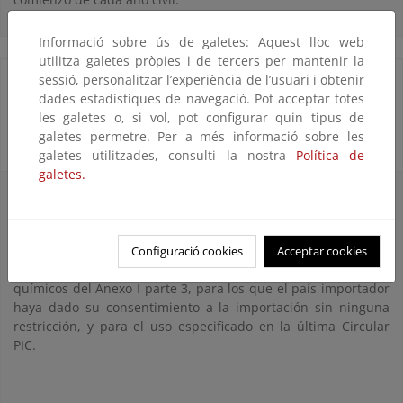
Informació sobre ús de galetes: Aquest lloc web
utilitza galetes pròpies i de tercers per mantenir la
sessió, personalitzar l’experiència de l’usuari i obtenir
¿Es necesaria una notificación de exportación si
dades estadístiques de navegació. Pot acceptar totes
el producto químico a exportar va a destinarse a
les galetes o, si vol, pot configurar quin tipus de
galetes permetre. Per a més informació sobre les
usos de laboratorio o de investigación?
galetes utilitzades, consulti la nostra
Política de
galetes.
No será necesaria siempre y cuando la cantidad a exportar a
cada país importador sea inferior a 10Kg en el año civil en
curso. Lo que sí será necesario es la obtención de un RIN, y
para ello, ePIC dispone del apartado “Special RIN Request”.
Configuració cookies
Acceptar cookies
Este apartado también debe utilizarse para los productos
químicos del Anexo I parte 3, para los que el país importador
haya dado su consentimiento a la importación sin ninguna
restricción, y para el uso especificado en la última Circular
PIC.