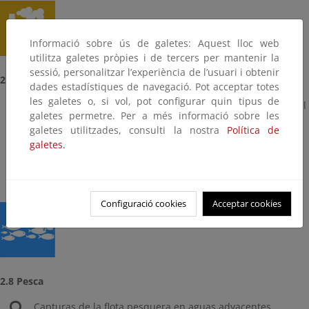
Informació sobre ús de galetes: Aquest lloc web
utilitza galetes pròpies i de tercers per mantenir la
sessió, personalitzar l’experiència de l’usuari i obtenir
2.7 Industria
dades estadístiques de navegació. Pot acceptar totes
les galetes o, si vol, pot configurar quin tipus de
Emisiones a la atmósfera procedentes del sector industrial
galetes permetre. Per a més informació sobre les
Consumo de energía en el sector industrial
galetes utilitzades, consulti la nostra
Política de
Necesidad total de materiales
galetes.
Empresas industriales con Sistema de Gestión Ambiental
Ecoeficiencia en la industria
Configuració cookies
Acceptar cookies
2.8 Pesca
Capturas de la flota pesquera en aguas adyacentes