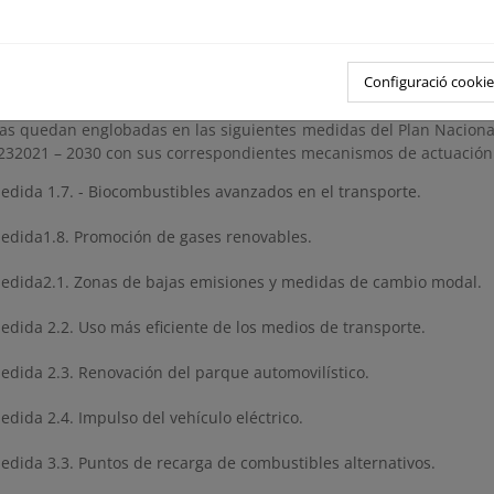
edidas de fomento de combustibles alternativos en el transporte.
edidas de fomento de la eficiencia en el transporte.
Configuració cookie
las quedan englobadas en las siguientes medidas del Plan Naciona
232021 – 2030 con sus correspondientes mecanismos de actuación
edida 1.7. - Biocombustibles avanzados en el transporte.
edida1.8. Promoción de gases renovables.
edida2.1. Zonas de bajas emisiones y medidas de cambio modal.
edida 2.2. Uso más eficiente de los medios de transporte.
edida 2.3. Renovación del parque automovilístico.
edida 2.4. Impulso del vehículo eléctrico.
edida 3.3. Puntos de recarga de combustibles alternativos.