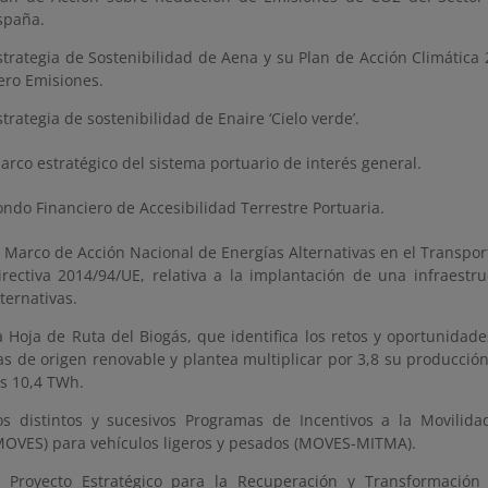
spaña.
strategia de Sostenibilidad de Aena y su Plan de Acción Climátic
ero Emisiones.
strategia de sostenibilidad de Enaire ‘Cielo verde’.
arco estratégico del sistema portuario de interés general.
ondo Financiero de Accesibilidad Terrestre Portuaria.
l Marco de Acción Nacional de Energías Alternativas en el Transpor
irectiva 2014/94/UE, relativa a la implantación de una infraestr
lternativas.
a Hoja de Ruta del Biogás, que identifica los retos y oportunidade
as de origen renovable y plantea multiplicar por 3,8 su producci
os 10,4 TWh.
os distintos y sucesivos Programas de Incentivos a la Movilidad
MOVES) para vehículos ligeros y pesados (MOVES-MITMA).
l Proyecto Estratégico para la Recuperación y Transformación