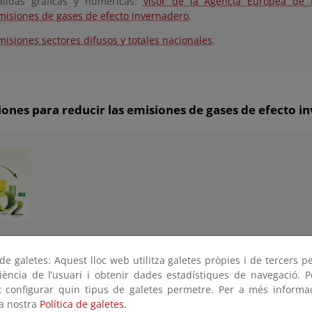
alidas gráficas y numéricas:
visor de la Agencia Europea de
misiones de gases de efecto invernadero
.
misiones sectores difusos y totales nacionales
.
ones para reducir las emisiones de gases de efecto i
idas orientadas a la reducción de emisiones que se han desa
e galetes: Aquest lloc web utilitza galetes pròpies i de tercers p
te se pueden englobar en tres grandes grupos:
riència de l’usuari i obtenir dades estadístiques de navegació. P
edidas de fomento del trasvase modal en pasajeros y en mercancí
ot configurar quin tipus de galetes permetre. Per a més informa
la nostra
Política de galetes.