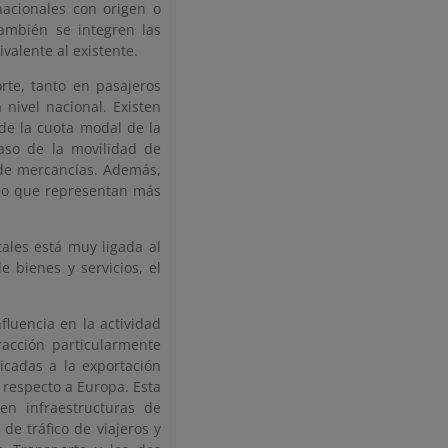
nacionales con origen o
ambién se integren las
valente al existente.
rte, tanto en pasajeros
nivel nacional. Existen
de la cuota modal de la
caso de la movilidad de
d de mercancías. Además,
leo que representan más
tales está muy ligada al
e bienes y servicios, el
fluencia en la actividad
racción particularmente
dicadas a la exportación
a respecto a Europa. Esta
en infraestructuras de
de tráfico de viajeros y