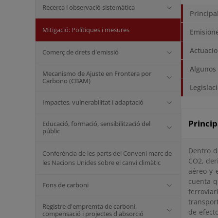
Recerca i observació sistemàtica
Principa
Mitigació: Polítiques i mesures
Emisione
Actuacio
Comerç de drets d'emissió
Algunos 
Mecanismo de Ajuste en Frontera por
Carbono (CBAM)
Legislac
Impactes, vulnerabilitat i adaptació
Princip
Educació, formació, sensibilització del
públic
Dentro d
Conferència de les parts del Conveni marc de
CO2, deri
les Nacions Unides sobre el canvi climàtic
aéreo y 
cuenta q
Fons de carboni
ferrovia
transpor
Registre d'empremta de carboni,
de efect
compensació i projectes d'absorció