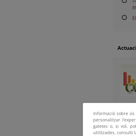
S
e
E
Actuaci
Las med
Informació sobre ús d
transpor
personalitzar l’expe
M
galetes o, si vol, p
utilitzades, consulti 