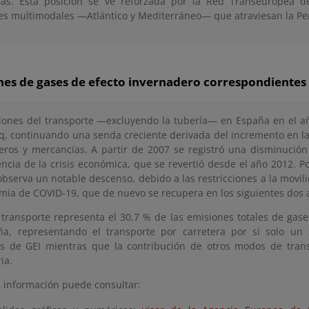
as. Esta posición se ve reforzada por la Red Transeuropea d
es multimodales —Atlántico y Mediterráneo— que atraviesan la Pe
es de gases de efecto invernadero correspondientes 
iones del transporte —excluyendo la tubería— en España en el a
, continuando una senda creciente derivada del incremento en 
eros y mercancías. A partir de 2007 se registró una disminució
ncia de la crisis económica, que se revertió desde el año 2012. P
observa un notable descenso, debido a las restricciones a la movil
mia de COVID-19, que de nuevo se recupera en los siguientes dos 
r transporte representa el 30,7 % de las emisiones totales de gas
a, representando el transporte por carretera por sí solo un 2
s de GEI mientras que la contribución de otros modos de tran
ia.
 información puede consultar: