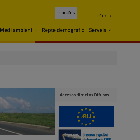
Català
Cercar
Medi ambient
Repte demogràfic
Serveis
Medi ambient
Serveis
Accesos directos Difusos