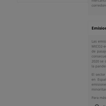
mercancí
corredor
Emision
Las emis
MtCO2-eq
de pasaj
consecue
2020 se 
la pande
El secto
en Españ
emisione
minoritar
Para más