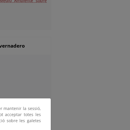
 Medio Ambiente sobre
nvernadero
rrollado en el sector
er mantenir la sessió,
ot acceptar totes les
as.
ció sobre les galetes