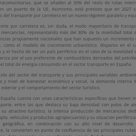
tracomunitarias, que se añaden al 50% del resto de rutas inter
en un puerto de la UE. Asimismo, está previsto que en 2027 t
s del transporte por carretera en un nuevo régimen paralelo y equi
porte por carretera es, sin duda, el modo mayoritario de transpo
mercancías, representando más del 80% de la movilidad total a 
ancias propiamente nacionales que han supuesto un incremento 
a, como el modelo de crecimiento urbanístico, disperso en el 
s y el hecho de ser un país periférico en el caso de la movilida
teriza por el uso preferente de combustibles derivados del petró
el total de energía consumido en el sector transporte en España.
ción del sector del transporte y sus principales variables ambien
lo y nivel de bienestar económico y social, la demanda interna d
exterior y el comportamiento del sector turístico.
España cuenta con unas características específicas que tienen in
sporte, entre las que destaca su baja densidad con polos de at
, su atractivo turístico, la intensa producción de mercancías de
plo, vehículos y productos agropecuarios) y su situación periféric
n geográfica, en combinación con su alto nivel de desarrollo 
e, la convierten en punto de confluencia de las principales rutas 