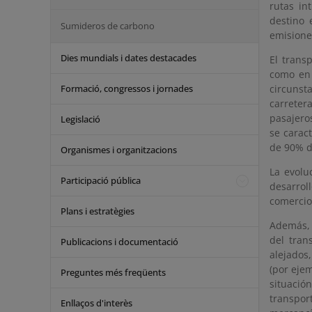
rutas in
destino 
Sumideros de carbono
emisione
Dies mundials i dates destacades
El trans
como en 
Formació, congressos i jornades
circunst
carreter
pasajero
Legislació
se carac
de 90% d
Organismes i organitzacions
La evolu
Participació pública
desarrol
comercio 
Plans i estratègies
Además, 
del tran
Publicacions i documentació
alejados
(por ejem
Preguntes més freqüents
situació
transport
Enllaços d'interès