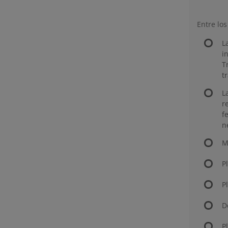
Entre lo
L
i
T
t
L
r
f
n
M
P
P
D
P