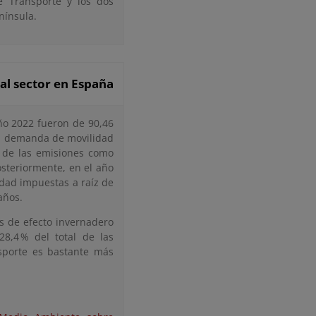
e Transporte y los dos
nínsula.
al sector en España
ño 2022 fueron de 90,46
la demanda de movilidad
n de las emisiones como
osteriormente, en el año
idad impuestas a raíz de
años.
es de efecto invernadero
8,4 % del total de las
sporte es bastante más