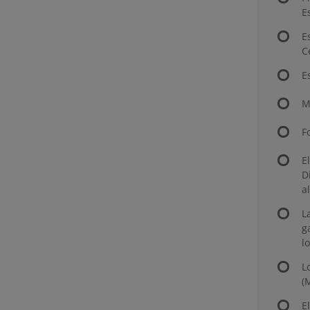
E
E
C
E
M
F
E
D
a
L
g
l
L
(
E