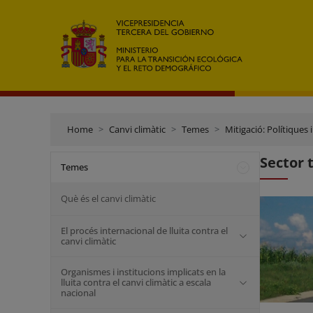
Home
Canvi climàtic
Temes
Mitigació: Polítiques
Sector 
Temes
Què és el canvi climàtic
El procés internacional de lluita contra el
canvi climàtic
Organismes i institucions implicats en la
lluita contra el canvi climàtic a escala
nacional