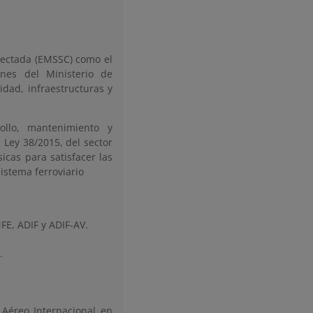
nectada (EMSSC) como el
ones del Ministerio de
dad, infraestructuras y
rollo, mantenimiento y
 Ley 38/2015, del sector
sicas para satisfacer las
istema ferroviario
FE, ADIF y ADIF-AV.
.
Aéreo Internacional en