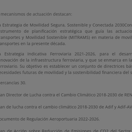
s mecanismos de actuación destacan:
a Estrategia de Movilidad Segura, Sostenible y Conectada 2030Co
nstrumento de planificación estratégica que guía las actuaci
ransportes y Movilidad Sostenible (MITRAMS) en materia de movili
ransportes en la presente década.
a Estrategia Indicativa Ferroviaria 2021-2026, para el desar
enovación de la infraestructura ferroviaria, y que se enmarca en la
erroviario. Su objetivo es establecer un conjunto de directrices bá
ecesidades futuras de movilidad y la sostenibilidad financiera del s
ercancías 30.
lan Director de Lucha contra el Cambio Climático 2018-2030 de REN
lan de lucha contra el cambio climático 2018-2030 de Adif y Adif-AV
ocumento de Regulación Aeroportuaria 2022-2026.
lan de Acción sobre Reducción de Emisiones de CO2 del Sector 