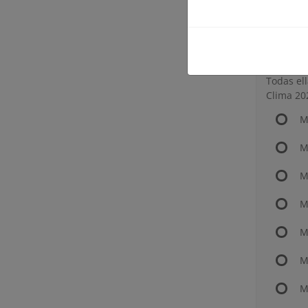
M
M
Todas el
Clima 20
M
M
M
M
M
M
M