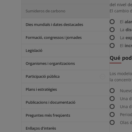
del nivel d
El cambio d
Sumideros de carbono
El
ala
Dies mundials i dates destacades
La
dis
Formació, congressos i jornades
La
exp
El
inc
Legislació
Qué pod
Organismes i organitzacions
Los modelos
Participació pública
la concentr
Plans i estratègies
Nuevo
Una d
Publicacions i documentació
Una d
Perio
Preguntes més freqüents
Olas d
Enllaços d'interès