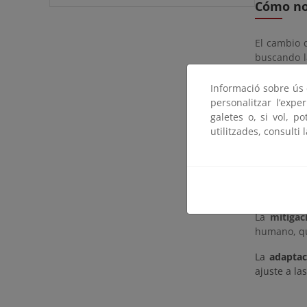
Cómo nos
El cambio d
buscando l
ajustarse a
Informació sobre ús d
Pero el ca
personalitzar l’expe
agricultura
galetes o, si vol, p
utilitzades, consulti 
Respuest
Las respue
mitigación 
La
mitigac
humano, qu
La
adaptac
ajuste a la