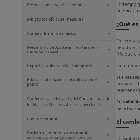
El tiempo 
Recerca i observació sistemàtica
de horas, u
Mitigació: Polítiques i mesures
¿Qué es 
Comerç de drets d'emissió
Sin embarg
Mecanismo de Ajuste en Frontera por
debido a ca
Carbono (CBAM)
frío que el
Sin embargo
Impactes, vulnerabilitat i adaptació
Sus causas
Educació, formació, sensibilització del
humana, de
públic
retener cal
Conferència de les parts del Conveni marc de
Su velocid
les Nacions Unides sobre el canvi climàtic
para las s
Fons de carboni
El cambi
Registre d'empremta de carboni,
compensació i projectes d'absorció
El cambio c