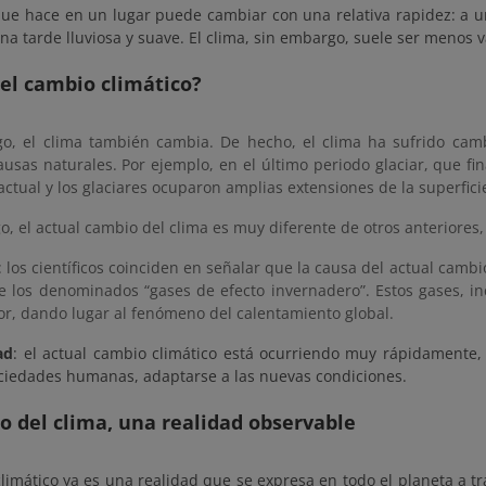
que hace en un lugar puede cambiar con una relativa rapidez: a 
na tarde lluviosa y suave. El clima, sin embargo, suele ser menos v
el cambio climático?
o, el clima también cambia. De hecho, el clima ha sufrido cambi
usas naturales. Por ejemplo, en el último periodo glaciar, que fi
 actual y los glaciares ocuparon amplias extensiones de la superficie
, el actual cambio del clima es muy diferente de otros anteriores
: los científicos coinciden en señalar que la causa del actual cambi
 los denominados “gases de efecto invernadero”. Estos gases, in
or, dando lugar al fenómeno del calentamiento global.
ad
: el actual cambio climático está ocurriendo muy rápidamente, 
ociedades humanas, adaptarse a las nuevas condiciones.
o del clima, una realidad observable
limático ya es una realidad que se expresa en todo el planeta a t