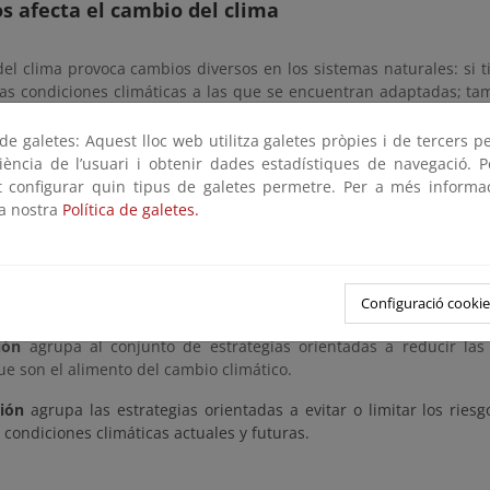
 afecta el cambio del clima
el clima provoca cambios diversos en los sistemas naturales: si t
as condiciones climáticas a las que se encuentran adaptadas; ta
 los cambios ocurridos en las estaciones. Como resultado, pueden 
e galetes: Aquest lloc web utilitza galetes pròpies i de tercers p
mbio climático también afecta a las sociedades humanas porque c
riència de l’usuari i obtenir dades estadístiques de navegació. P
, la silvicultura o el turismo; y a la propia salud humana, amenaza
ot configurar quin tipus de galetes permetre. Per a més informa
la nostra
Política de galetes.
as frente al cambio climático: mitigación y adap
stas humanas para hacer frente al cambio climático se han agr
Configuració cookie
y la adaptación.
ión
agrupa al conjunto de estrategias orientadas a reducir las
e son el alimento del cambio climático.
ión
agrupa las estrategias orientadas a evitar o limitar los rie
s condiciones climáticas actuales y futuras.