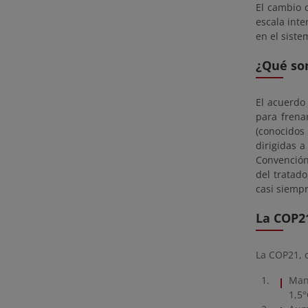
El cambio 
escala inte
en el siste
¿Qué son
El acuerdo 
para frena
(conocidos
dirigidas a
Convención 
del tratad
casi siempr
La COP21
La COP21, c
Mant
1,5°