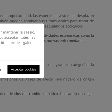
ienen oportunidad, las especies silvestres se desplazan
mbién pueden cambiar sus ritmos vitales para tratar de
producirse desajustes y desequilibrios ecológicos.
er mantenir la sessió,
ambia los escenarios de actividades económicas como la
ot acceptar totes les
da por las olas de calor y las nuevas enfermedades.
ció sobre les galetes
tación
upado tradicionalmente en dos grandes categorías: la
s
Acceptar cookies
 emisiones de gases de efecto invernadero de origen
sgos derivados del cambio climático, buscando un mejor