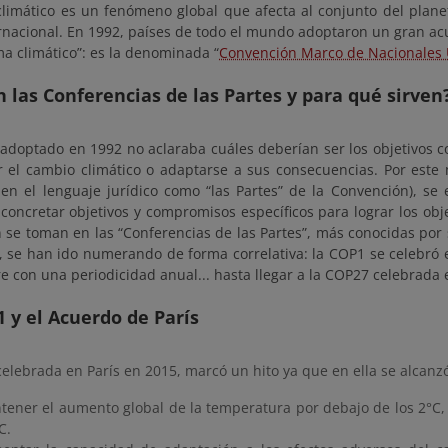
climático es un fenómeno global que afecta al conjunto del planet
rnacional. En 1992, países de todo el mundo adoptaron un gran acue
ma climático”: es la denominada “
Convención Marco de Nacionales 
 las Conferencias de las Partes y para qué sirven
adoptado en 1992 no aclaraba cuáles deberían ser los objetivos co
r el cambio climático o adaptarse a sus consecuencias. Por este 
 en el lenguaje jurídico como “las Partes” de la Convención), s
 concretar objetivos y compromisos específicos para lograr los obje
se toman en las “Conferencias de las Partes”, más conocidas por 
o, se han ido numerando de forma correlativa: la COP1 se celebró 
e con una periodicidad anual... hasta llegar a la COP27 celebrada 
 y el Acuerdo de París
elebrada en París en 2015, marcó un hito ya que en ella se alcanz
ener el aumento global de la temperatura por debajo de los 2°C, 
C.