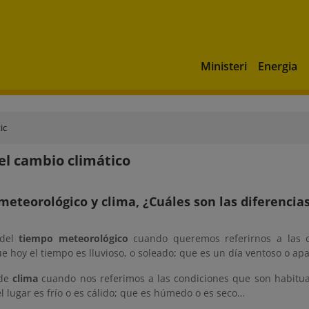
Ministeri
Energia
ic
el cambio climático
eteorológico y clima, ¿Cuáles son las diferencia
 del
tiempo meteorológico
cuando queremos referirnos a las c
 hoy el tiempo es lluvioso, o soleado; que es un día ventoso o ap
 de
clima
cuando nos referimos a las condiciones que son habitua
l lugar es frío o es cálido; que es húmedo o es seco…