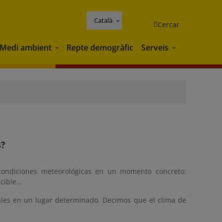
Català
Cercar
Medi ambient
Repte demogràfic
Serveis
Medi ambient
Serveis
s?
ondiciones meteorológicas en un momento concreto:
acible…
les en un lugar determinado. Decimos que el clima de