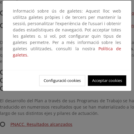
en España.
Informació sobre ús de galetes: Aquest lloc web
Documento del Plan Nacional de Adaptación al Cambio
utilitza galetes pròpies i de tercers per mantenir la
Climático (PNACC-1)
sessió, personalitzar l’experiència de l’usuari i obtenir
The Spanish National Climate Change Adaptation Plan
dades estadístiques de navegació. Pot acceptar totes
(PNACC-1)
les galetes o, si vol, pot configurar quin tipus de
Desde su aprobación hasta el año 2020, el PNACC se ha
galetes permetre. Per a més informació sobre les
desarrollado a través de tres
galetes utilitzades, consulti la nostra
Programas de Trabajo sucesivos
Política de
,
que han permitido priorizar y estructurar las acciones definidas
galetes.
en el mismo.
Primer Programa de Trabajo del PNACC-1 (2006)
Segundo Programa de Trabajo del PNACC-1 (2009)
Configuració cookies
Acceptar cookies
Tercer Programa de Trabajo del PNACC-1 (2013)
El desarrollo del Plan a través de sus Programas de Trabajo se ha
traducido en numerosos resultados que se han materializado a lo
largo de sus distintos ejes y pilares de actuación.
PNACC. Resultados alcanzados