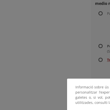
medio 
P
P
(
T
Bloque 
Informació sobre ús d
C
personalitzar l’expe
galetes o, si vol, p
a
utilitzades, consulti 
P