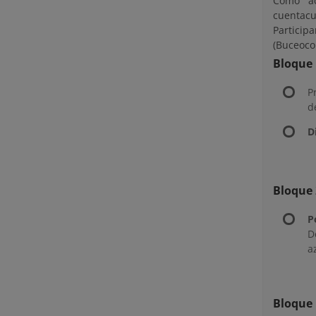
Como ac
cuentacu
Particip
(Buceocon
Bloque 
P
d
D
Bloque 
P
D
a
Bloque 