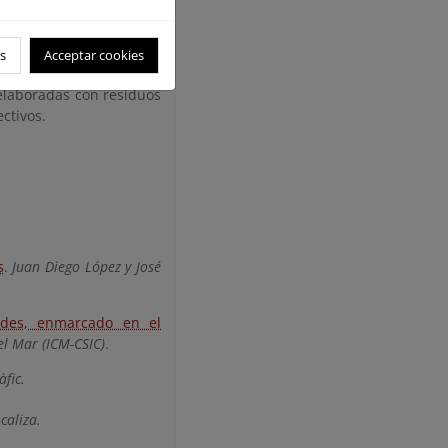
sidad y el monstruo de
s
Acceptar cookies
lmero
(
El árbol de las
 elaboradas con residuos
ctivos.
s
.
Juan Diego López y José
ades, enmarcado en el
el Mar (ICM-CSIC)
.
àfic.
caliza.