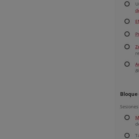
U
d
E
P
Z
r
A
B
Bloque 
Sesiones
M
d
T