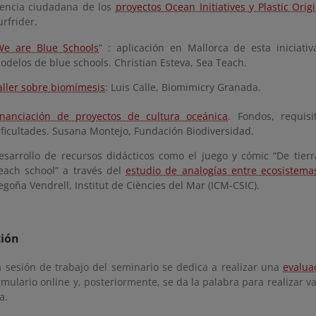
iencia ciudadana de los
proyectos Ocean Initiatives y Plastic Orig
urfrider.
We are Blue Schools
” : aplicación en Mallorca de esta iniciati
odelos de blue schools. Christian Esteva, Sea Teach.
aller sobre biomímesis
: Luis Calle, Biomimicry Granada.
inanciación de proyectos de cultura oceánica
. Fondos, requisi
ificultades. Susana Montejo, Fundación Biodiversidad.
esarrollo de recursos didácticos como el juego y cómic “De tierr
each school” a través del
estudio de analogías entre ecosistema
egoña Vendrell, Institut de Ciències del Mar (ICM-CSIC).
ción
a sesión de trabajo del seminario se dedica a realizar una
evalua
mulario online y, posteriormente, se da la palabra para realizar v
a.