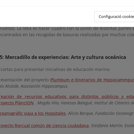
royecto “
Gigantes marinos BIO y ZABOR: La dama de la biodiver
as basuras marinas
”
.
Configuració cookie
ropuesta sobre arte y naturaleza colaborativa
de Moisés Pa
iruletas
). La idea es hacer cuadro con la unión de distintas partes
ncontrados en las recogidas de basuras realizadas por muchos cole
5: Mercadillo de experiencias: Arte y cultura oceánica
 cortas para presentar iniciativas de educación marina:
resentación del proyecto
Plumbum e itinerarios de Hippocammpu
uis Alcaide, Asociación Hippocampus.
reación de recursos educativos para distintos públicos y ed
royecto PlànctON
.
Magda Vila, Vanessa Balagué, Institut de Ciències d
ceanogràfic viaja a los Hospitales
.
Alicia Borque, Fundación Oceanogr
royecto Rorcual común de ciencia ciudadana
.
Estefanía Martín, Ecolo