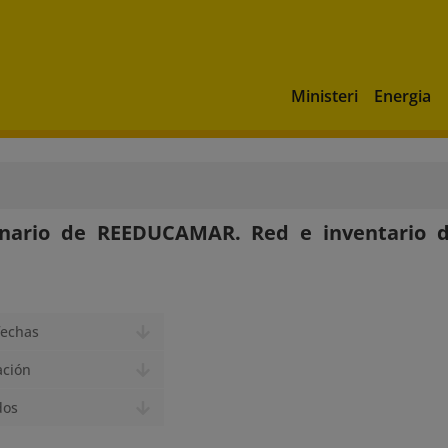
Ministeri
Energia
inario de REEDUCAMAR. Red e inventario 
fechas
ación
dos