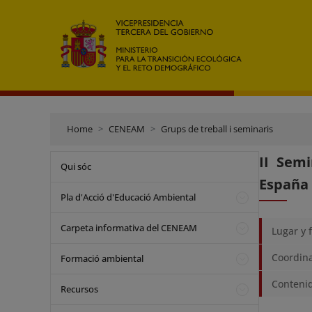
Home
CENEAM
Grups de treball i seminaris
II Sem
Qui sóc
España
Pla d'Acció d'Educació Ambiental
Carpeta informativa del CENEAM
Lugar y 
Coordin
Formació ambiental
Conteni
Recursos