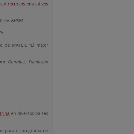
s y recursos educativos
 Teeje, EMSEA
.
ic.
do de MATER. “El mejor
ara González, Fundación
arina
en diversos países
nas para el programa de