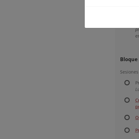
p
l
P
p
e
Bloque 
Sesiones
P
L
C
p
O
P