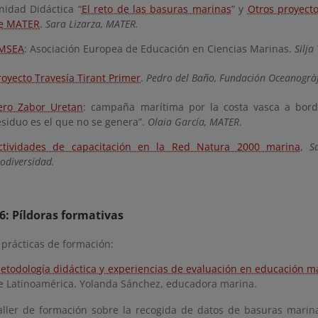
nidad Didáctica “
El reto de las basuras marinas
” y
Otros proyecto
e MATER
.
Sara Lizarza, MATER.
MSEA
: Asociación Europea de Educación en Ciencias Marinas.
Silja
royecto Travesía Tirant Primer
.
Pedro del Baño, Fundación Oceanogràf
ero Zabor Uretan
: campaña marítima por la costa vasca a bor
esiduo es el que no se genera”.
Olaia García, MATER
.
ctividades de capacitación en la Red Natura 2000 marina
,
S
iodiversidad.
6: Píldoras formativas
 prácticas de formación:
etodología didáctica y experiencias de evaluación en educación m
e Latinoamérica. Yolanda Sánchez, educadora marina.
aller de formación sobre la recogida de datos de basuras mari