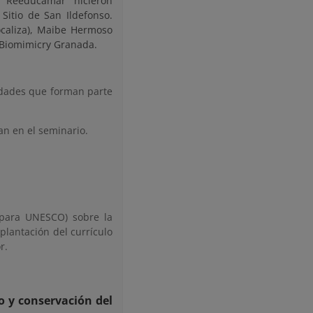
 Reeducamar hicieron
Sitio de San Ildefonso.
ocaliza), Maibe Hermoso
e Biomimicry Granada.
idades que forman parte
an en el seminario.
 para UNESCO) sobre la
plantación del currículo
r.
o y conservación del