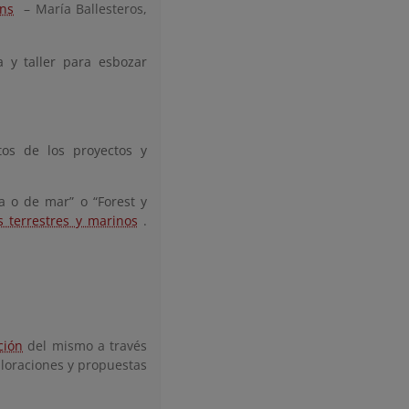
ins
– María Ballesteros,
va y taller para esbozar
tos de los proyectos y
a o de mar” o “Forest y
s terrestres y marinos
.
ción
del mismo a través
aloraciones y propuestas