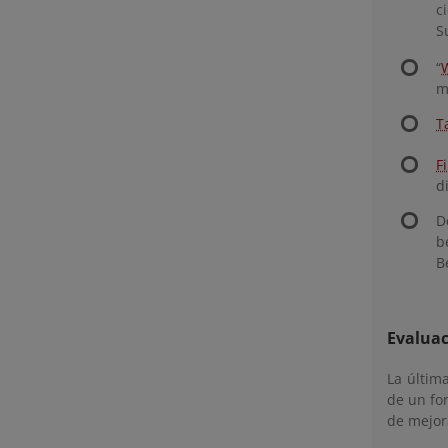
c
S
“
m
T
F
d
D
b
B
Evalua
La últim
de un for
de mejor