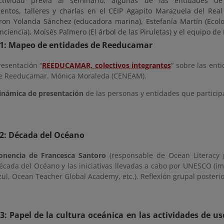
tividad previa al seminario, algunas de las entidades de
entos, talleres y charlas en el CEIP Agapito Marazuela del Real 
aron Yolanda Sánchez (educadora marina), Estefanía Martín (Ecol
ciencia), Moisés Palmero (El árbol de las Piruletas) y el equipo d
1: Mapeo de entidades de Reeducamar
resentación “
REEDUCAMAR, colectivos integrantes
” sobre las ent
e Reeducamar. Mónica Moraleda (CENEAM).
inámica de presentación
de las personas y entidades que particip
2: Década del Océano
onencia de Francesca Santoro
(responsable de Ocean Literacy
écada del Océano y las iniciativas llevadas a cabo por UNESCO (im
zul, Ocean Teacher Global Academy, etc.). Reflexión grupal posterio
3: Papel de la cultura oceánica en las actividades de us