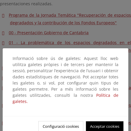
presentaciones realizadas.
Programa de la Jornada Temática "Recuperación de espacios
degradados y la contribución de los Fondos Europeos"
00 - Presentación Gobierno de Cantabria
01 - La problemática de los espacios degradados en el
contexto europeo y políticas de actuación de la Unión
Europea
Informació sobre ús de galetes: Aquest lloc web
utilitza galetes pròpies i de tercers per mantenir la
02 - Restauración forestal en el PNAP
sessió, personalitzar l’experiència de l’usuari i obtenir
dades estadístiques de navegació. Pot acceptar totes
03 - Suelos contaminados
les galetes o, si vol, pot configurar quin tipus de
04 - Ejemplos de actuaciones cofinanciadas por FEDER para la
galetes permetre. Per a més informació sobre les
mejora de los espacios degradados
galetes utilitzades, consulti la nostra
Política de
galetes.
05 - Restauración de áreas dañadas por incendios forestales
en el PDR Extremadura
06 - Contribución del FEMP a la recuperación de espacios
Configuració cookies
Acceptar cookies
degradados