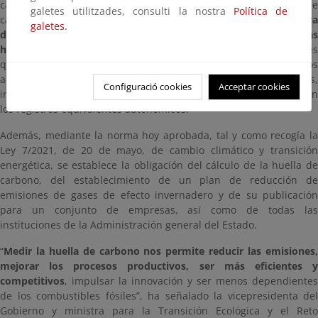
carbono, compensación y proyectos de absorción de dióxido de
galetes utilitzades, consulti la nostra
Política de
carbono, s
e ha considerado oportuno ampliar su alcance para
galetes.
dar cabida a nuevas tipologías de proyectos de absorción y a las
huellas de carbono de evento
, introducir aclaraciones adicionale
que permitan mejorar su funcionamiento, establecer requisitos
adicionales de participación que completen los ya existentes,
Configuració cookies
Acceptar cookies
introducir mejoras en la tramitación y reforzar la coordinación con
los registros equivalentes autonómicos.
Además, mediante la norma hoy aprobada, tal y como recogía la
Ley 7/2021, de 20 de mayo, de cambio climático y transición
energética, se establece la obligación del cálculo de la huella de
carbono, del establecimiento de un plan de reducción de
emisiones de gases de efecto invernadero y de su publicación
para un conjunto de empresas, así como de todas las
instituciones de la Administración general del Estado.
“
Medir la huella de carbono nos permite reducir las emisiones,
mejorar los procesos productivos, ser más eficientes y
competitivos
, impulsar la innovación y ser menos dependientes
de los combustibles fósiles”, ha señalado la vicepresidenta del
Gobierno y ministra para la Transición Ecológica y el Reto