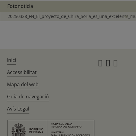
Fotonoticia
20250328_FN_El_proyecto_de_Chira_Soria_es_una_excelente_m
Inici
Instagr
Twitte
Fac
Accessibilitat
Mapa del web
Guia de navegació
Avís Legal