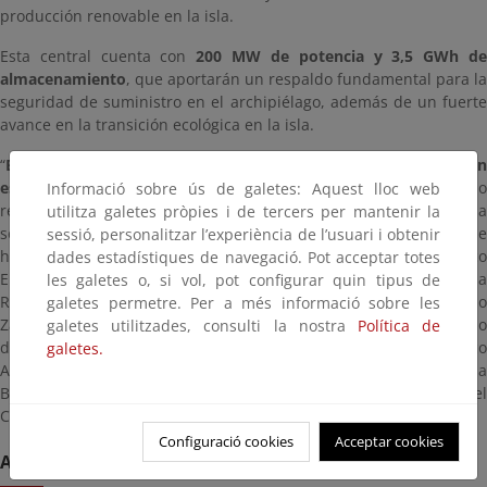
producción renovable en la isla.
Esta central cuenta con
200 MW de potencia y 3,5 GWh d
almacenamiento
, que aportarán un respaldo fundamental para la
seguridad de suministro en el archipiélago, además de un fuerte
avance en la transición ecológica en la isla.
“
Es emocionante ver cómo se materializa un proyecto tan
estratégico y singular
, con un diseño que se rige por el máxim
Informació sobre ús de galetes: Aquest lloc web
respeto ambiental, garantizando su integración en el entorno”, ha
utilitza galetes pròpies i de tercers per mantenir la
señalado la vicepresidenta Aagesen durante su visita, en la que
sessió, personalitzar l’experiència de l’usuari i obtenir
ha estado acompañada por Nadia Calviño, presidenta del Banco
dades estadístiques de navegació. Pot acceptar totes
Europeo de Inversiones (BEI); Lucas González Ojeda, director de la
les galetes o, si vol, pot configurar quin tipus de
Representación de la Comisión Europea en España; Mariano
galetes permetre. Per a més informació sobre les
Zapata, consejero de Transición Ecológica y Energía del Gobierno
galetes utilitzades, consulti la nostra
Política de
de Canarias; Beatriz Corredor, presidenta de REDEIA; Marco
galetes.
Aurelio Pérez, alcalde de San Bartolomé de Tirajana; Onalia
Bueno, alcaldesa de Mogán; y Antonio Morales, presidente del
Cabildo de Gran Canaria.
Configuració cookies
Acceptar cookies
AVANCE DE LAS OBRAS EN CHIRA-SORIA