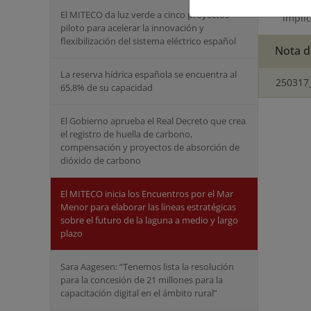
Formu
El MITECO da luz verde a cinco proyectos
impli
piloto para acelerar la innovación y
flexibilización del sistema eléctrico español
Nota d
La reserva hídrica española se encuentra al
250317
65,8% de su capacidad
El Gobierno aprueba el Real Decreto que crea
el registro de huella de carbono,
compensación y proyectos de absorción de
dióxido de carbono
El MITECO inicia los Encuentros por el Mar
Menor para elaborar las líneas estratégicas
sobre el futuro de la laguna a medio y largo
plazo
Sara Aagesen: “Tenemos lista la resolución
para la concesión de 21 millones para la
capacitación digital en el ámbito rural”