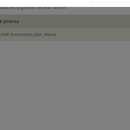
lar propuestas de futuro que orienten las políticas de cada un
cadas en la gestión del Mar Menor.
e prensa
_NdP_Encuentros_Mar_Menor