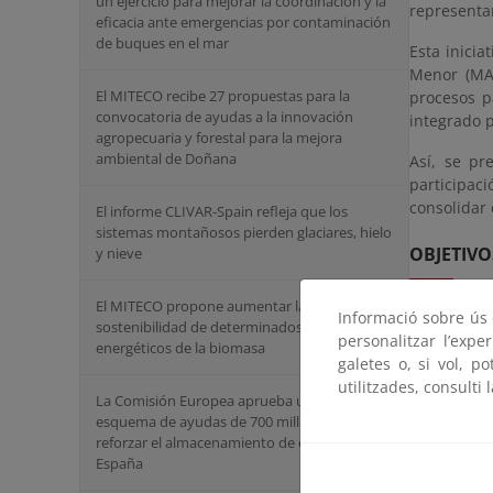
un ejercicio para mejorar la coordinación y la
representan
eficacia ante emergencias por contaminación
de buques en el mar
Esta inicia
Menor (MAP
El MITECO recibe 27 propuestas para la
procesos p
convocatoria de ayudas a la innovación
integrado p
agropecuaria y forestal para la mejora
ambiental de Doñana
Así, se pr
participac
consolidar
El informe CLIVAR-Spain refleja que los
sistemas montañosos pierden glaciares, hielo
OBJETIVO
y nieve
El MITECO propone aumentar la
Informació sobre ús d
Otros objet
sostenibilidad de determinados usos
personalitzar l’expe
energéticos de la biomasa
Infor
galetes o, si vol, p
reflex
utilitzades, consulti 
La Comisión Europea aprueba un nuevo
Estab
esquema de ayudas de 700 millones para
Menor 
reforzar el almacenamiento de energía en
Estab
España
colab