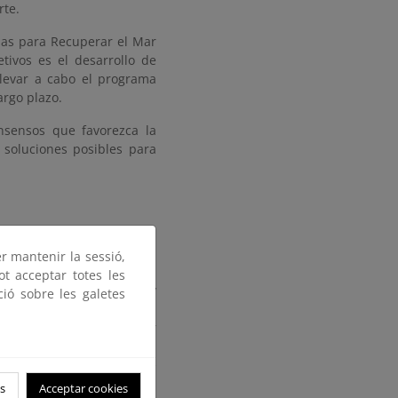
rte.
rias para Recuperar el Mar
ivos es el desarrollo de
llevar a cabo el programa
argo plazo.
nsensos que favorezca la
 soluciones posibles para
er mantenir la sessió,
la cuenca vertiente son:
ot acceptar totes les
zando en el territorio y
ció sobre les galetes
la recuperación de del Mar
sectores.
y espacios permanentes de
s
Acceptar cookies