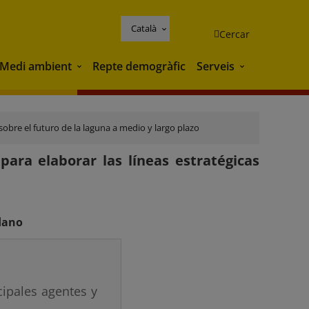
Català
Cercar
Medi ambient
Repte demogràfic
Serveis
Medi ambient
Serveis
sobre el futuro de la laguna a medio y largo plazo
ara elaborar las líneas estratégicas
adano
cipales agentes y