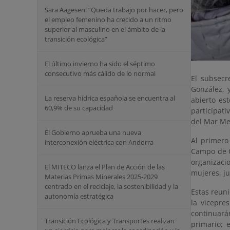
Sara Aagesen: “Queda trabajo por hacer, pero
el empleo femenino ha crecido a un ritmo
superior al masculino en el ámbito de la
transición ecológica”
El último invierno ha sido el séptimo
consecutivo más cálido de lo normal
El subsecr
González, 
La reserva hídrica española se encuentra al
abierto es
60,9% de su capacidad
participati
del Mar Me
El Gobierno aprueba una nueva
Al primero
interconexión eléctrica con Andorra
Campo de C
organizaci
El MITECO lanza el Plan de Acción de las
mujeres, ju
Materias Primas Minerales 2025-2029
centrado en el reciclaje, la sostenibilidad y la
Estas reun
autonomía estratégica
la vicepre
continuará
Transición Ecológica y Transportes realizan
primario; 