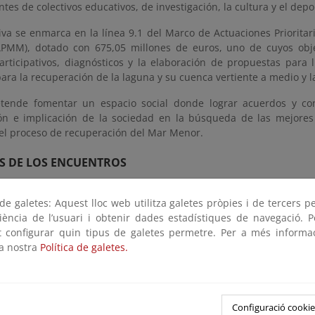
tes de colectivos educativos, de investigación, la cultura y el depo
tiva se enmarca en la línea 9.1 del Marco de Actuaciones Priorita
MM), dotado con 675,05 millones de euros, uno de cuyos objet
articipativos, diagnósticos y la elaboración de propuestas para 
ara la recuperación de la laguna y su cuenca vertiente a medio y l
etende fomentar un espacio social donde lograr acuerdos y co
ión e implicación de la sociedad en la búsqueda de las mejores
 el proceso de recuperación del Mar Menor.
S DE LOS ENCUENTROS
e galetes: Aquest lloc web utilitza galetes pròpies i de tercers p
ivos de estos encuentros, que continuarán en otros municipios de 
riència de l’usuari i obtenir dades estadístiques de navegació. P
mar a la ciudadanía sobre las actuaciones que se están reali
ot configurar quin tipus de galetes permetre. Per a més informa
ionar con los actores implicados.
la nostra
Política de galetes.
lecer la relación con las personas y organizaciones implicadas en 
y su cuenca vertiente e identificación de representantes de estos 
lecer canales estables de comunicación y participación social 
oración.
Configuració cookie