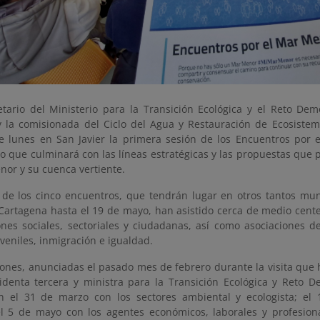
etario del Ministerio para la Transición Ecológica y el Reto Dem
y la comisionada del Ciclo del Agua y Restauración de Ecosistem
te lunes en San Javier la primera sesión de los Encuentros por
vo que culminará con las líneas estratégicas y las propuestas que 
nor y su cuenca vertiente.
 de los cinco encuentros, que tendrán lugar en otros tantos mun
artagena hasta el 19 de mayo, han asistido cerca de medio cent
ones sociales, sectoriales y ciudadanas, así como asociaciones d
veniles, inmigración e igualdad.
iones, anunciadas el pasado mes de febrero durante la visita que 
sidenta tercera y ministra para la Transición Ecológica y Reto D
n el 31 de marzo con los sectores ambiental y ecologista; el 
el 5 de mayo con los agentes económicos, laborales y profesio