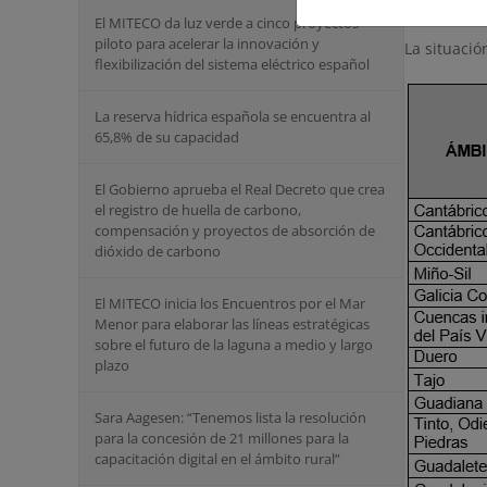
Navacerra
El MITECO da luz verde a cinco proyectos
piloto para acelerar la innovación y
La situació
flexibilización del sistema eléctrico español
La reserva hídrica española se encuentra al
65,8% de su capacidad
El Gobierno aprueba el Real Decreto que crea
el registro de huella de carbono,
compensación y proyectos de absorción de
dióxido de carbono
El MITECO inicia los Encuentros por el Mar
Menor para elaborar las líneas estratégicas
sobre el futuro de la laguna a medio y largo
plazo
Sara Aagesen: “Tenemos lista la resolución
para la concesión de 21 millones para la
capacitación digital en el ámbito rural”