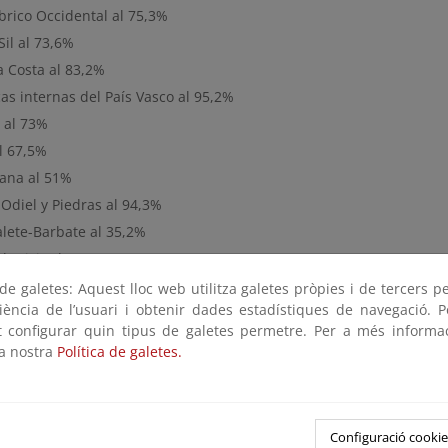
brico Occidental al 75,3%
il al 73,6%
a Costa al 83,2%
as internas del País Vasco al 95,2%
 al 73%
l 67,5%
ana al 51%
 Odiel y Piedras al 94,3%
lete-Barbate al 35,2%
lquivir al 43,2%
a Mediterránea Andaluza al 38,6%
e galetes: Aquest lloc web utilitza galetes pròpies i de tercers p
riència de l’usuari i obtenir dades estadístiques de navegació. P
a al 22,5%
ot configurar quin tipus de galetes permetre. Per a més informa
al 55%
la nostra
Política de galetes.
al 80%
as internas de Cataluña al 32,1%
pitaciones han sido abundantes en toda la Península.
La máx
Configuració cookie