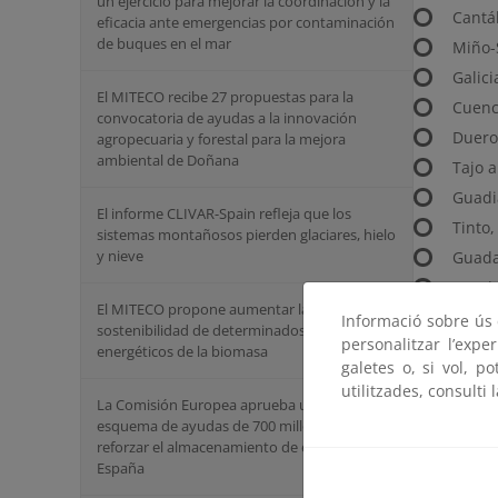
un ejercicio para mejorar la coordinación y la
Cantá
eficacia ante emergencias por contaminación
de buques en el mar
Miño-S
Galici
El MITECO recibe 27 propuestas para la
Cuenc
convocatoria de ayudas a la innovación
Duero
agropecuaria y forestal para la mejora
ambiental de Doñana
Tajo a
Guadi
El informe CLIVAR-Spain refleja que los
Tinto,
sistemas montañosos pierden glaciares, hielo
y nieve
Guada
Guada
El MITECO propone aumentar la
Cuenc
Informació sobre ús d
sostenibilidad de determinados usos
personalitzar l’expe
Segur
energéticos de la biomasa
galetes o, si vol, p
Júcar 
utilitzades, consulti 
La Comisión Europea aprueba un nuevo
Ebro 
esquema de ayudas de 700 millones para
Cuenc
reforzar el almacenamiento de energía en
España
Las preci