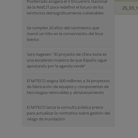
Ponferrada acogerá el II Encuentro Nacional
de la RedCIT para redefinir el futuro de los
25_03_1
territorios demográficamente vulnerables
Se cumplen 20 años del nacimiento que
marcó un hito en la conservación del lince
ibérico
Sara Aagesen: “El proyecto de Chira-Soria es
una excelente muestra de que España sigue
apostando por la agenda verde”
El MITECO asigna 300 millones a 34 proyectos
de fabricación de equipos y componentes de
tecnologías renovables y almacenamiento
El MITECO lanza la consulta pública previa
para actualizar la normativa sobre gestión del
riesgo de inundación