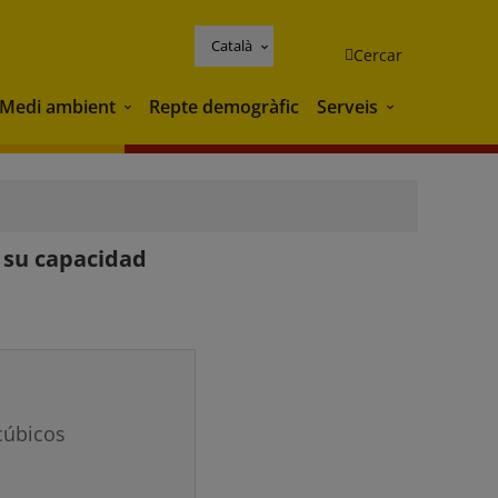
Català
Cercar
Medi ambient
Repte demogràfic
Serveis
Medi ambient
Serveis
e su capacidad
cúbicos