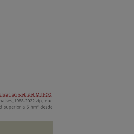
plicación web del MITECO
.
balses_1988-2022.zip, que
ad superior a 5 hm³ desde