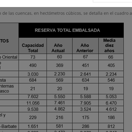
da con 298,8 mm
(298,8 l/m²)
n de las cuencas, en hectómetros cúbicos, se detalla en el cuadro 