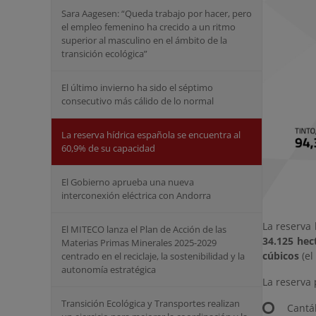
Sara Aagesen: “Queda trabajo por hacer, pero
el empleo femenino ha crecido a un ritmo
superior al masculino en el ámbito de la
transición ecológica”
El último invierno ha sido el séptimo
consecutivo más cálido de lo normal
La reserva hídrica española se encuentra al
60,9% de su capacidad
El Gobierno aprueba una nueva
interconexión eléctrica con Andorra
La reserva 
El MITECO lanza el Plan de Acción de las
34.125 hec
Materias Primas Minerales 2025-2029
cúbicos
(el
centrado en el reciclaje, la sostenibilidad y la
autonomía estratégica
La reserva 
Transición Ecológica y Transportes realizan
Cantá