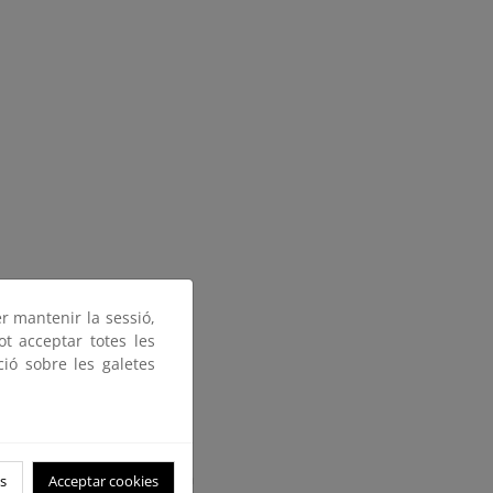
er mantenir la sessió,
ot acceptar totes les
ció sobre les galetes
ima se ha producido en
s
Acceptar cookies