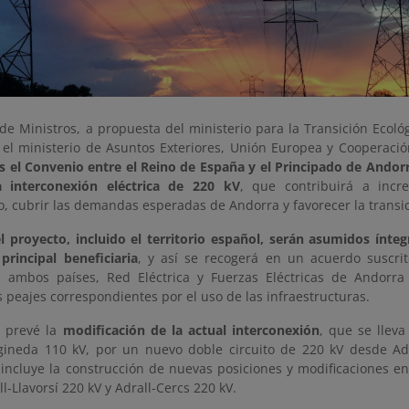
de Ministros, a propuesta del ministerio para la Transición Ecoló
 el ministerio de Asuntos Exteriores, Unión Europea y Cooperaci
s el Convenio entre el Reino de España y el Principado de Andorr
 interconexión eléctrica de 220 kV
, que contribuirá a incr
, cubrir las demandas esperadas de Andorra y favorecer la transic
el proyecto, incluido el territorio español, serán asumidos ínt
principal beneficiaria
, y así se recogerá en un acuerdo suscri
 ambos países, Red Eléctrica y Fuerzas Eléctricas de Andorra
 peajes correspondientes por el uso de las infraestructuras.
o prevé la
modificación de la actual interconexión
, que se llev
gineda 110 kV, por un nuevo doble circuito de 220 kV desde Adr
incluye la construcción de nuevas posiciones y modificaciones en 
ll-Llavorsí 220 kV y Adrall-Cercs 220 kV.