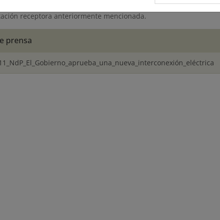
rconexión, así como a implementar un doble circuito en 220 kV de
stación receptora anteriormente mencionada.
e prensa
11_NdP_El_Gobierno_aprueba_una_nueva_interconexión_eléctrica