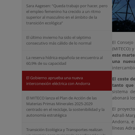
Sara Aagesen: “Queda trabajo por hacer, pero
el empleo femenino ha crecido a un ritmo
superior al masculino en el ámbito de la
transición ecológica”
El último invierno ha sido el séptimo
El Consejo 
consecutivo más cálido de lo normal
(MITECO) y
este marte
La reserva hídrica española se encuentra al
una nueva
60,9% de su capacidad
intercambio
El Gobierno aprueba una nueva
El coste d
interconexión eléctrica con Andorra
tanto que 
sistema de
abonará los
El MITECO lanza el Plan de Acción de las
Materias Primas Minerales 2025-2029
El proyect
centrado en el reciclaje, la sostenibilidad y la
Adrall-Mar
autonomía estratégica
Andorra, e 
líneas Adra
Transición Ecológica y Transportes realizan