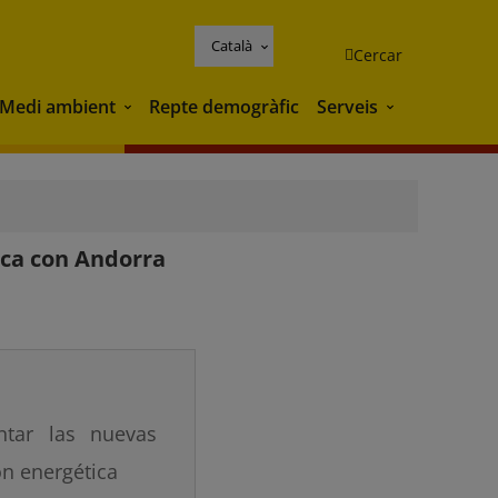
Català
Cercar
Medi ambient
Repte demogràfic
Serveis
Medi ambient
Serveis
ica con Andorra
ntar las nuevas
ón energética