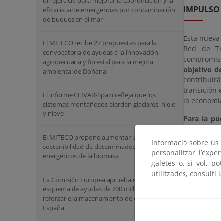
un ejercicio para mejorar la coordinación y la
IMPULSO 
eficacia ante emergencias por contaminación
de buques en el mar
Esta nueva 
El MITECO recibe 27 propuestas para la
Red de Tr
convocatoria de ayudas a la innovación
compromiso
agropecuaria y forestal para la mejora
objetivo d
ambiental de Doñana
contribuir
transición 
El informe CLIVAR-Spain refleja que los
la economí
sistemas montañosos pierden glaciares, hielo
y nieve
Para la pu
entre las q
El MITECO propone aumentar la
Informació sobre ús d
sostenibilidad de determinados usos
La i
personalitzar l’expe
energéticos de la biomasa
La 
galetes o, si vol, p
conf
utilitzades, consulti 
La m
La Comisión Europea aprueba un nuevo
Adra
esquema de ayudas de 700 millones para
reforzar el almacenamiento de energía en
Asimismo, 
España
una estaci