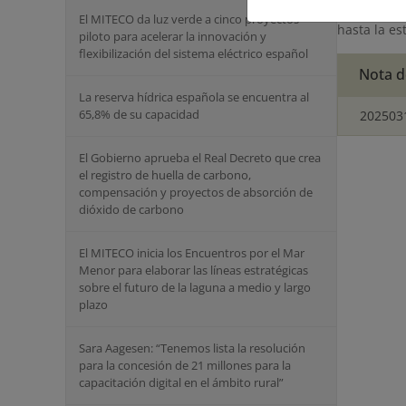
nueva inte
El MITECO da luz verde a cinco proyectos
hasta la e
piloto para acelerar la innovación y
flexibilización del sistema eléctrico español
Nota d
La reserva hídrica española se encuentra al
65,8% de su capacidad
202503
El Gobierno aprueba el Real Decreto que crea
el registro de huella de carbono,
compensación y proyectos de absorción de
dióxido de carbono
El MITECO inicia los Encuentros por el Mar
Menor para elaborar las líneas estratégicas
sobre el futuro de la laguna a medio y largo
plazo
Sara Aagesen: “Tenemos lista la resolución
para la concesión de 21 millones para la
capacitación digital en el ámbito rural”