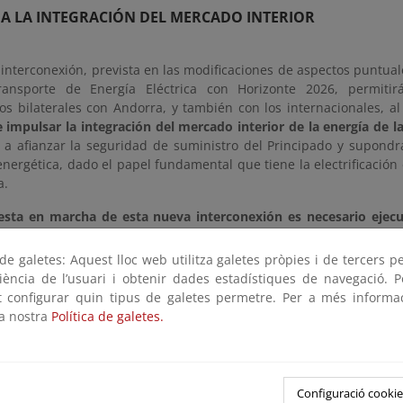
A LA INTEGRACIÓN DEL MERCADO INTERIOR
interconexión, prevista en las modificaciones de aspectos puntuale
ansporte de Energía Eléctrica con Horizonte 2026, permiti
s bilaterales con Andorra, y también con los internacionales, a
e impulsar la integración del mercado interior de la energía de 
á a afianzar la seguridad de suministro del Principado y supond
energética, dado el papel fundamental que tiene la electrificación
a.
esta en marcha de esta nueva interconexión es necesario ejecu
ue se incluyen:
e galetes: Aquest lloc web utilitza galetes pròpies i de tercers p
mplementación de un doble circuito en 220 kV desde Adrall hasta l
riència de l’usuari i obtenir dades estadístiques de navegació. P
ampliación y adecuación de la subestación de Adrall en 220 kV
ot configurar quin tipus de galetes permetre. Per a més informa
iguración y tecnología de la subestación pasando a doble barra co
la nostra
Política de galetes.
odificación en la llegada a Adrall de las líneas Adrall-Llavorsí 220 
ll-Cercs 220 kV;
mediante este acuerdo, Andorra se compromete a impulsar y fin
Configuració cookie
ón receptora en el Riu Runer, en 220 kV, para la recepción de la