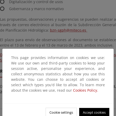
Digitalización y control de usos
Gobernanza y marco normativo
Las propuestas, observaciones y sugerencias se pueden realizar a
través de correo electrónico al buzón de la Subdirección General
de Planificación Hidrológica:
bzn-sgph@miteco.es
El plazo para envío de observaciones al documento se establece
entre el 13 de febrero y el 13 de marzo de 2023, ambos inclusive.
Descarga del texto del borrador del Plan de Acción de Aguas
This page provides information on cookies we use:
Subterráneas 2023-2030
We use our own and third-party cookies to keep your
session active, personalise your experience, and
Remission deadline
collect anonymous statistics about how you use this
website. You can choose to accept all cookies or
select which types you'd like to allow. To learn more
Deadline for submitting documents from
Monday, February 13
about the cookies we use, read our
Cookies Policy.
2023
until
Monday, March 13, 2023
Destacados
Cookie settings
Accept cookies
Real Decreto subvenciones adaptación riesgos inundación