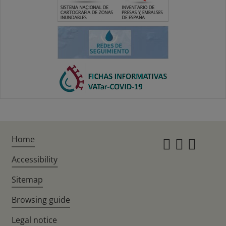
Home
Instagr
Twitte
Fac
Accessibility
Sitemap
Browsing guide
Legal notice