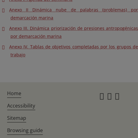
Anexo II Dinámica nube de palabras (problemas) por
demarcación marina
Anexo III. Dinámica priorización de presiones antropogénicas
por demarcación marina
Anexo IV. Tablas de objetivos completadas por los grupos de
trabajo
Home
Instagr
Twitte
Fac
Accessibility
Sitemap
Browsing guide