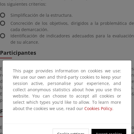
los siguientes criterios:
Simplificación de la estructura.
Concreción de los objetivos, dirigidos a la problemática de
cada demarcación.
Identificación de indicadores adecuados para la evaluación
de su alcance.
Participantes
El seminario está dirigido a los representantes de los sectores
This page provides information on cookies we use:
relacionados con el mar, así como ONGs dedicadas a la protección
We use our own and third-party cookies to keep your
del medio marino. También estarán presentes representantes de
session active, personalise your experience, and
la administración pública e instituciones técnicas y científicas.
collect anonymous statistics about how you use this
Esta tercera edición del seminario ha congregado a 66
website. You can choose to accept all cookies or
participantes.
select which types you'd like to allow. To learn more
about the cookies we use, read our
Cookies Policy.
Formato
En esta ocasión el seminario se ha desarrollado en formato
presencial. Los asistentes se han reunido en las instalaciones del
Cookie settings
Accept cookies