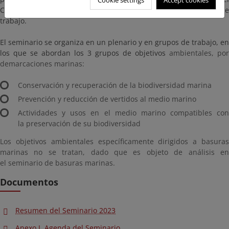
CENEAM para participar en todas las sesiones y grupos de
trabajo.
El seminario se organiza en un plenario y en grupos de trabajo, en
los que se abordan los 3 grupos de objetivos
ambientales, por
demarcaciones marinas:
Conservación y recuperación de la biodiversidad marina
Prevención y reducción de vertidos al medio marino
Actividades y usos en el medio marino compatibles con
la preservación de su biodiversidad
Los objetivos ambientales específicamente dirigidos a basuras
marinas no se tratan, dado que es objeto de análisis en
el seminario de basuras marinas.
Documentos
Resumen del Seminario 2023
Anexo I. Agenda del Seminario