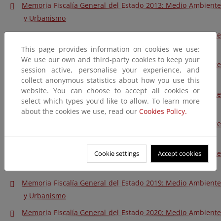
Memoria Fiscalía General del Estado 2013: Medio Ambiente
y Urbanismo
Memoria Fiscalía General del Estado 2014: Medio Ambiente
y Urbanismo
This page provides information on cookies we use:
We use our own and third-party cookies to keep your
Memoria Fiscalía General del Estado 2015: Medio Ambiente
session active, personalise your experience, and
y Urbanismo
collect anonymous statistics about how you use this
website. You can choose to accept all cookies or
Memoria Fiscalía General del Estado 2016: Medio Ambiente
select which types you'd like to allow. To learn more
y Urbanismo
about the cookies we use, read our
Cookies Policy.
Memoria Fiscalía General del Estado 2017: Medio Ambiente
y Urbanismo
Memoria Fiscalía General del Estado 2018: Medio Ambiente
Cookie settings
Accept cookies
y Urbanismo
Memoria Fiscalía General del Estado 2019: Medio Ambiente
y Urbanismo
Memoria Fiscalía General del Estado 2020: Medio Ambiente