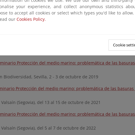
information on cookies we use: We use our own and third-party 
sonalise your experience, and collect anonymous statistics ab
eminario sobre Protección del medio marino: problemática de las b
ose to accept all cookies or select which types you'd like to allow
read our
Cookies Policy.
alsaín (Segovia), 2 - 5 de octubre de 2017
Seminario Protección del medio marino: problemática de las basura
Cookie setti
eiros (A Coruña), 3 - 5 de octubre de 2018
eminario Protección del medio marino: problemática de las basura
 Biodiversidad, Sevilla, 2 - 3 de octubre de 2019
minario Protección del medio marino: problemática de las basuras
alsaín (Segovia), del 13 al 15 de octubre de 2021
eminario Protección del medio marino: problemática de las basura
alsaín (Segovia), del 5 al 7 de octubre de 2022