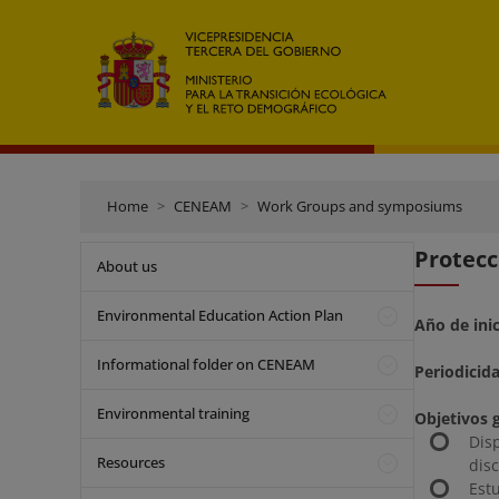
Home
CENEAM
Work Groups and symposiums
Protecc
About us
Environmental Education Action Plan
Año de ini
Informational folder on CENEAM
Periodicid
Environmental training
Objetivos 
Dis
Resources
dis
Est