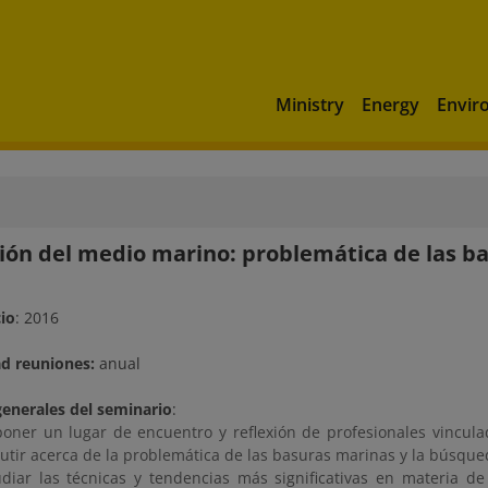
Ministry
Energy
Envir
ión del medio marino: problemática de las b
cio
: 2016
ad reuniones:
anual
generales del seminario
:
poner un lugar de encuentro y reflexión de profesionales vincul
cutir acerca de la problemática de las basuras marinas y la búsque
udiar las técnicas y tendencias más significativas en materia de