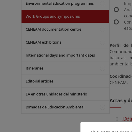
Environmental Education programmes
limp
Ana
cono
Work Groups and symposiums
Con
esp
CENEAM documentation centre
CENEAM exhibitions
Perfil de 
Comunidade
International days and important dates
basuras m
ambientalis
Itineraries
Coordinaci
Editorial articles
CENEAM.
EA en otras unidades del ministerio
Actas y 
Jornadas de Educación Ambiental
I Se
CENEAM, V