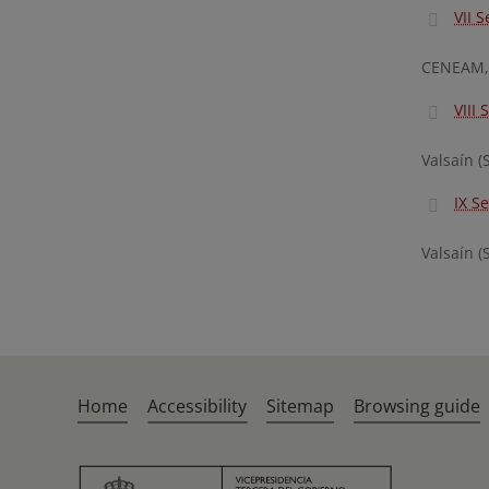
VII 
CENEAM, V
VIII
Valsaín (
IX S
Valsaín (
Home
Accessibility
Sitemap
Browsing guide