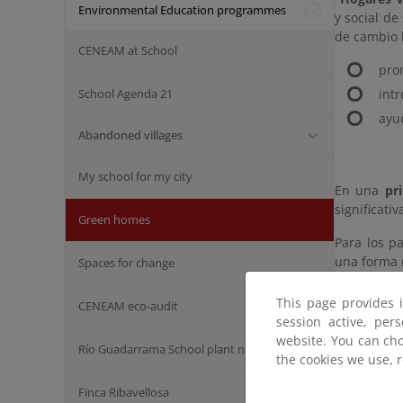
Environmental Education programmes
y social de
de cambio 
CENEAM at School
pro
School Agenda 21
int
ayu
Abandoned villages
My school for my city
En una
pr
significati
Green homes
Para los p
una forma 
Spaces for change
Para term
This page provides 
CENEAM eco-audit
profundizar
session active, per
website. You can cho
Río Guadarrama School plant nursery
the cookies we use, 
Los
Finca Ribavellosa