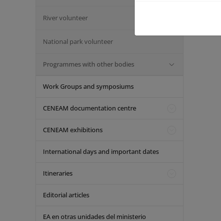
¿Qu
¿Qu
River volunteer
National park volunteer
Programmes with other bodies
Work Groups and symposiums
CENEAM documentation centre
CENEAM exhibitions
International days and important dates
Itineraries
Editorial articles
EA en otras unidades del ministerio