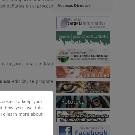
Accesos Directos
 acompañarlas en el proceso
 sus hogares una cantidad
gunda
edición, se propone
es prácticas con las que
cookies to keep your
riores ediciones.
out how you use this
. To learn more about