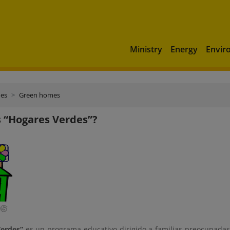
Ministry
Energy
Envir
mes
Green homes
 “Hogares Verdes”?
erdes”
es un programa educativo dirigido a familias preocupadas