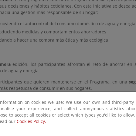
 sus decisiones y hábitos cotidianos. Con esta iniciativa se desea
hacia una gestión más responsable de su hogar:
moviendo el autocontrol del consumo doméstico de agua y energía
roduciendo medidas y comportamientos ahorradores
dando a hacer una compra más ética y más ecológica
imera
edición, los participantes afrontan el reto de ahorrar en
va de agua y energía.
articipantes que quieren mantenerse en el Programa, en una
se
más respetuosa de consumir en sus hogares.
inar, en una
tercera
edición, se realizan talleres y actividad
information on cookies we use: We use our own and third-party 
 y seguir trabajando en los temas propuestos durante las dos ante
sonalise your experience, and collect anonymous statistics ab
ose to accept all cookies or select which types you'd like to allow
read our
Cookies Policy.
 retos del programa "Hogares Verdes"