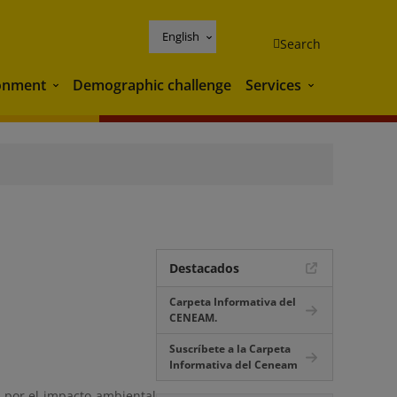
English
Search
onment
Demographic challenge
Services
Environment
Services
Destacados
Carpeta Informativa del
CENEAM.
Suscríbete a la Carpeta
Informativa del Ceneam
 por el impacto ambiental