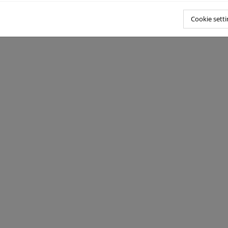
é ofrece el programa a los hogares participantes?
é ofrece el programa a las organizaciones que quieran promoverlo
Cookie setti