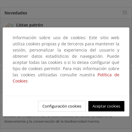
Novedades
Listas patrón
El MITECO revisa y actualiza la Lista Patrón de las especies
silvestres presentes en España
Información sobre uso de cookies: Este sitio web
utiliza cookies propias y de terceros para mantener la
sesión, personalizar la experiencia del usuario y
Preguntas frecuentes...
obtener datos estadísticos de navegación. Puede
Acceso a los recursos genéticos y reparto de beneficios
aceptar todas las cookies o si lo desea configurar qué
tipo de cookies permitir. Para más información sobre
14/08/2025
las cookies utilizadas consulte nuestra
Política de
Cookies
El OAPN y el IEO-CSIC exploran los fondos marinos de las Islas Chafarinas
11/08/2025
Configuración cookies
Aceptar cookies
El MITECO recibe 485 propuestas para proyectos transformadores en el
ámbito del empleo verde, la sostenibilidad del sector pesquero, la
bioeconomía y la conservación de la biodiversidad marina