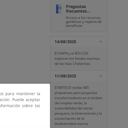
Preguntas
frecuentes...
Acceso a los recursos
genéticos y reparto de
beneficios
14/08/2025
El OAPN y el IEO-CSIC
exploran los fondos marinos
de las Islas Chafarinas
11/08/2025
El MITECO recibe 485
propuestas para proyectos
ros para mantener la
transformadores en el ámbito
gación. Puede aceptar
del empleo verde, la
nformación sobre las
sostenibilidad del sector
pesquero, la bioeconomía y la
conservación de la
biodiversidad marina