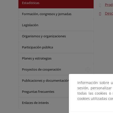
Estadísticas
Prod
Desc
Formación, congresos y jornadas
Legislación
Organismos y organizaciones
Participación pública
Planes y estrategias
Proyectos de cooperación
Publicaciones y documentación
Información sobre u
sesión, personalizar
Preguntas frecuentes
todas las cookies o
cookies utilizadas c
Enlaces de interés