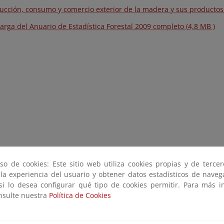
ucción, consumo y comercio exterior de la madera y sus productos
arga del Anuario de Estadística Forestal 2009 completo (4,8 MB )
so de cookies: Este sitio web utiliza cookies propias y de terce
 la experiencia del usuario y obtener datos estadísticos de nave
 si lo desea configurar qué tipo de cookies permitir. Para más i
onsulte nuestra
Política de Cookies