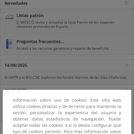
Novedades
Listas patrón
El MITECO revisa y actualiza la Lista Patrón de las especies
silvestres presentes en España
Preguntas frecuentes...
Acceso a los recursos genéticos y reparto de beneficios
14/08/2025
El OAPN y el IEO-CSIC exploran los fondos marinos de las Islas Chafarinas
11/08/2025
Información sobre uso de cookies: Este sitio web
El MITECO recibe 485 propuestas para proyectos transformadores en el
utiliza cookies propias y de terceros para mantener la
ámbito del empleo verde, la sostenibilidad del sector pesquero, la
sesión, personalizar la experiencia del usuario y
bioeconomía y la conservación de la biodiversidad marina
obtener datos estadísticos de navegación. Puede
aceptar todas las cookies o si lo desea configurar qué
Noticias sobre Biodiversidad
tipo de cookies permitir. Para más información sobre