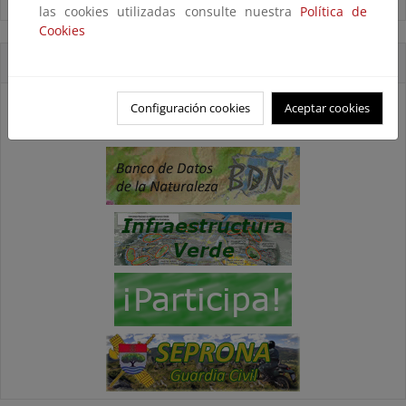
Ver todas las noticias
las cookies utilizadas consulte nuestra
Política de
Cookies
Accesos directos
Configuración cookies
Aceptar cookies