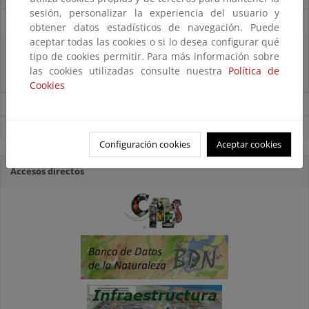
sesión, personalizar la experiencia del usuario y
11/08/2025
obtener datos estadísticos de navegación. Puede
aceptar todas las cookies o si lo desea configurar qué
El MITECO recibe 485 propuestas para proyectos transformadores en el
tipo de cookies permitir. Para más información sobre
ámbito del empleo verde, la sostenibilidad del sector pesquero, la
las cookies utilizadas consulte nuestra
Política de
bioeconomía y la conservación de la biodiversidad marina
Cookies
Noticias sobre Biodiversidad
Ver todas las noticias
Configuración cookies
Aceptar cookies
Accesos directos