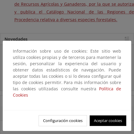
de Recursos Agrícolas y Ganaderos, por la que se autoriza
y publica el Catálogo Nacional de las Regiones de
Procedencia relativa a diversas especies forestales.
Novedades
Información sobre uso de cookies: Este sitio web
Listas patrón
utiliza cookies propias y de terceros para mantener la
El MITECO revisa y actualiza la Lista Patrón de las especies
silvestres presentes en España
sesión, personalizar la experiencia del usuario y
obtener datos estadísticos de navegación. Puede
aceptar todas las cookies o si lo desea configurar qué
Preguntas frecuentes...
tipo de cookies permitir. Para más información sobre
Acceso a los recursos genéticos y reparto de beneficios
las cookies utilizadas consulte nuestra
Política de
Cookies
14/08/2025
El OAPN y el IEO-CSIC exploran los fondos marinos de las Islas Chafarinas
Configuración cookies
Aceptar cookies
11/08/2025