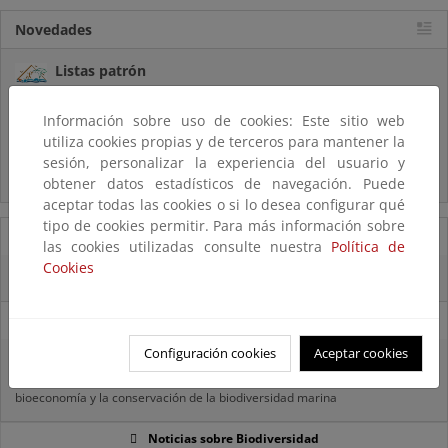
Novedades
Listas patrón
El MITECO revisa y actualiza la Lista Patrón de las especies
silvestres presentes en España
Información sobre uso de cookies: Este sitio web
utiliza cookies propias y de terceros para mantener la
Preguntas frecuentes...
sesión, personalizar la experiencia del usuario y
Acceso a los recursos genéticos y reparto de beneficios
obtener datos estadísticos de navegación. Puede
aceptar todas las cookies o si lo desea configurar qué
tipo de cookies permitir. Para más información sobre
14/08/2025
las cookies utilizadas consulte nuestra
Política de
Cookies
El OAPN y el IEO-CSIC exploran los fondos marinos de las Islas Chafarinas
11/08/2025
Configuración cookies
Aceptar cookies
El MITECO recibe 485 propuestas para proyectos transformadores en el
ámbito del empleo verde, la sostenibilidad del sector pesquero, la
bioeconomía y la conservación de la biodiversidad marina
Noticias sobre Biodiversidad