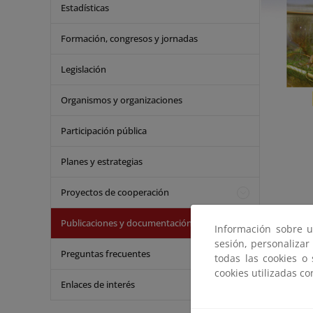
Estadísticas
Formación, congresos y jornadas
Legislación
Organismos y organizaciones
Participación pública
Planes y estrategias
Proyectos de cooperación
Descarga d
Publicaciones y documentación
Información sobre u
sesión, personalizar
Preguntas frecuentes
todas las cookies o
cookies utilizadas c
Enlaces de interés