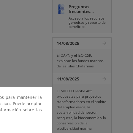
Preguntas
frecuentes...
Acceso a los recursos
genéticos y reparto de
beneficios
14/08/2025
El OAPN y el IEO-CSIC
exploran los fondos marinos
de las Islas Chafarinas
11/08/2025
El MITECO recibe 485
propuestas para proyectos
ros para mantener la
transformadores en el ámbito
gación. Puede aceptar
del empleo verde, la
nformación sobre las
sostenibilidad del sector
pesquero, la bioeconomía y la
conservación de la
biodiversidad marina