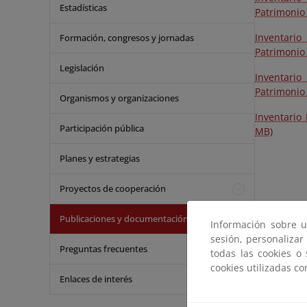
Estadísticas
Patrimonio 
Inventario
Formación, congresos y jornadas
Patrimonio 
Legislación
Inventario
Patrimonio
Organismos y organizaciones
Inventario
Participación pública
MB)
Planes y estrategias
Proyectos de cooperación
Publicaciones y documentación
Información sobre u
sesión, personalizar
Preguntas frecuentes
todas las cookies o
cookies utilizadas c
Enlaces de interés