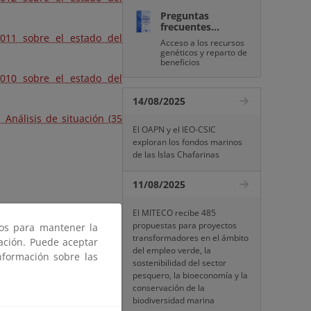
Preguntas
frecuentes...
2011 sobre el estado del
Acceso a los recursos
genéticos y reparto de
beneficios
2010 sobre el estado del
14/08/2025
 Análisis de situación (35
El OAPN y el IEO-CSIC
exploran los fondos marinos
de las Islas Chafarinas
11/08/2025
El MITECO recibe 485
propuestas para proyectos
ros para mantener la
transformadores en el ámbito
gación. Puede aceptar
del empleo verde, la
nformación sobre las
sostenibilidad del sector
pesquero, la bioeconomía y la
conservación de la
biodiversidad marina