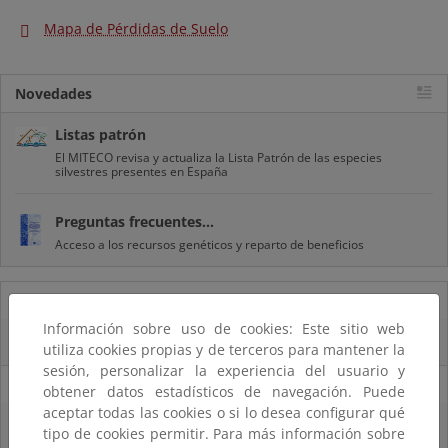
Mapa de Pérdidas de Suelo
Novedades
Listas patrón
El MITECO revisa y actualiza la Lista Patrón de las especies
silvestres presentes en España
Preguntas frecuentes...
Acceso a los recursos genéticos y reparto de beneficios
14/08/2025
Información sobre uso de cookies: Este sitio web
El OAPN y el IEO-CSIC exploran los fondos marinos de las Islas Chafarinas
utiliza cookies propias y de terceros para mantener la
sesión, personalizar la experiencia del usuario y
11/08/2025
obtener datos estadísticos de navegación. Puede
aceptar todas las cookies o si lo desea configurar qué
El MITECO recibe 485 propuestas para proyectos transformadores en el
tipo de cookies permitir. Para más información sobre
ámbito del empleo verde, la sostenibilidad del sector pesquero, la