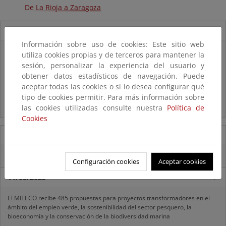
De La Rioja a Zaragoza
Novedades
Información sobre uso de cookies: Este sitio web
Listas patrón
utiliza cookies propias y de terceros para mantener la
El MITECO revisa y actualiza la Lista Patrón de las especies
sesión, personalizar la experiencia del usuario y
silvestres presentes en España
obtener datos estadísticos de navegación. Puede
aceptar todas las cookies o si lo desea configurar qué
Preguntas frecuentes...
tipo de cookies permitir. Para más información sobre
Acceso a los recursos genéticos y reparto de beneficios
las cookies utilizadas consulte nuestra
Política de
Cookies
14/08/2025
El OAPN y el IEO-CSIC exploran los fondos marinos de las Islas Chafarinas
Configuración cookies
Aceptar cookies
11/08/2025
El MITECO recibe 485 propuestas para proyectos transformadores en el
ámbito del empleo verde, la sostenibilidad del sector pesquero, la
bioeconomía y la conservación de la biodiversidad marina