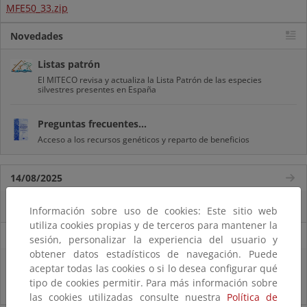
MFE50_33.zip
Novedades
Listas patrón
El MITECO revisa y actualiza la Lista Patrón de las especies
silvestres presentes en España
Preguntas frecuentes...
Acceso a los recursos genéticos y reparto de beneficios
14/08/2025
El OAPN y el IEO-CSIC exploran los fondos marinos de las Islas Chafarinas
Información sobre uso de cookies: Este sitio web
utiliza cookies propias y de terceros para mantener la
11/08/2025
sesión, personalizar la experiencia del usuario y
obtener datos estadísticos de navegación. Puede
El MITECO recibe 485 propuestas para proyectos transformadores en el
aceptar todas las cookies o si lo desea configurar qué
ámbito del empleo verde, la sostenibilidad del sector pesquero, la
tipo de cookies permitir. Para más información sobre
bioeconomía y la conservación de la biodiversidad marina
las cookies utilizadas consulte nuestra
Política de