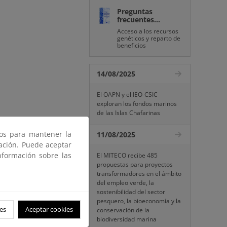
Preguntas
frecuentes...
Acceso a los recursos
genéticos y reparto de
beneficios
14/08/2025
El OAPN y el IEO-CSIC
exploran los fondos marinos
de las Islas Chafarinas
ros para mantener la
11/08/2025
gación. Puede aceptar
nformación sobre las
El MITECO recibe 485
propuestas para proyectos
transformadores en el ámbito
del empleo verde, la
sostenibilidad del sector
pesquero, la bioeconomía y la
es
Aceptar cookies
conservación de la
biodiversidad marina