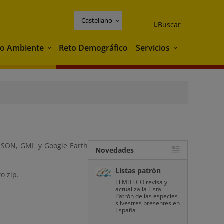
Castellano
Buscar
o Ambiente
Reto Demográfico
Servicios
Medio Ambiente
Servicios
oJSON, GML y Google Earth
Novedades
Listas patrón
o zip.
El MITECO revisa y
actualiza la Lista
Patrón de las especies
silvestres presentes en
España