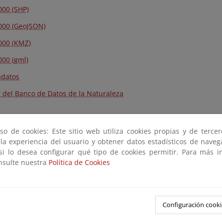
00 (SHP)
00 (GeoJSON)
00 (KMZ)
00 (gml)
datos
r del Banco de Datos de la Naturaleza
so de cookies: Este sitio web utiliza cookies propias y de terce
 la experiencia del usuario y obtener datos estadísticos de nave
 si lo desea configurar qué tipo de cookies permitir. Para más i
onsulte nuestra
Política de Cookies
Configuración cooki