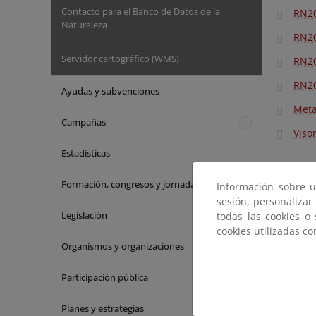
Contacto para el Banco de Datos de la
RN20
Naturaleza
RN20
Servidor cartográfico (WMS)
RN20
RN20
Ayudas y subvenciones
Meta
Campañas
Viso
Estadísticas
Formación, congresos y jornadas
Información sobre u
sesión, personalizar
Legislación
todas las cookies o
cookies utilizadas c
Organismos y organizaciones
Participación pública
Planes y estrategias