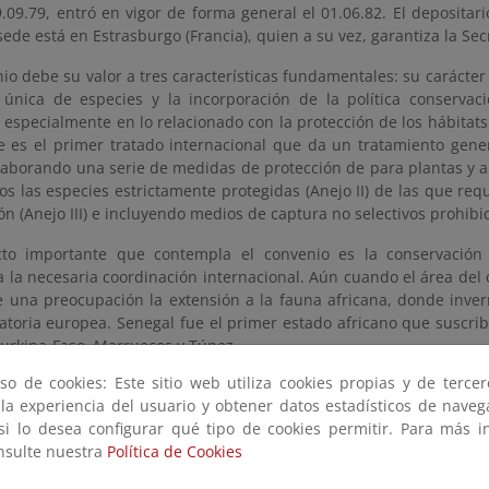
.09.79, entró en vigor de forma general el 01.06.82. El depositar
sede está en Estrasburgo (Francia), quien a su vez, garantiza la Sec
io debe su valor a tres características fundamentales: su carácter
a única de especies y la incorporación de la política conservaci
especialmente en lo relacionado con la protección de los hábitats 
e es el primer tratado internacional que da un tratamiento gener
 elaborando una serie de medidas de protección de para plantas y 
os las especies estrictamente protegidas (Anejo II) de las que re
ón (Anejo III) e incluyendo medios de captura no selectivos prohibid
to importante que contempla el convenio es la conservación 
 la necesaria coordinación internacional. Aún cuando el área del 
e una preocupación la extensión a la fauna africana, donde inve
atoria europea. Senegal fue el primer estado africano que suscrib
Burkina-Faso, Marruecos y Túnez.
so de cookies: Este sitio web utiliza cookies propias y de terce
nio ha destacado a nivel internacional por los Planes de Acció
 la experiencia del usuario y obtener datos estadísticos de nave
, para grandes carnívoros, etc) y las Estrategias de conservación
 si lo desea configurar qué tipo de cookies permitir. Para más i
s exóticas invasoras, de invertebrados, etc) elaborados por Grup
onsulte nuestra
Política de Cookies
Permanente.