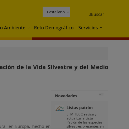
Castellano
Buscar
o Ambiente
Reto Demográfico
Servicios
Medio Ambiente
Servicios
ción de la Vida Silvestre y del Medio
Novedades
Listas patrón
El MITECO revisa y
actualiza la Lista
Patrón de las especies
tural en Europa, hecho en
silvestres presentes en