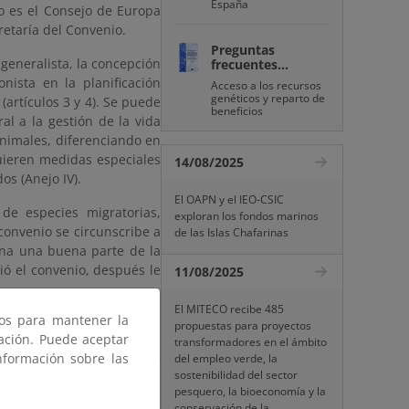
España
io es el Consejo de Europa
retaría del Convenio.
Preguntas
 generalista, la concepción
frecuentes...
onista en la planificación
Acceso a los recursos
genéticos y reparto de
(artículos 3 y 4). Se puede
beneficios
al a la gestión de la vida
animales, diferenciando en
quieren medidas especiales
14/08/2025
os (Anejo IV).
El OAPN y el IEO-CSIC
de especies migratorias,
exploran los fondos marinos
convenio se circunscribe a
de las Islas Chafarinas
rna una buena parte de la
ió el convenio, después le
11/08/2025
El MITECO recibe 485
ros para mantener la
n (para Aves mundialmente
propuestas para proyectos
gación. Puede aceptar
 (de conservación vegetal,
transformadores en el ámbito
nformación sobre las
del empleo verde, la
os de expertos creados por
sostenibilidad del sector
pesquero, la bioeconomía y la
conservación de la