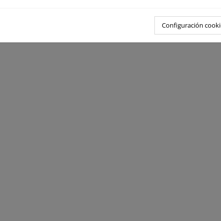
enio de Berna
na oficial del Convenio de Berna
Configuración cooki