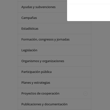
Conv
Ayudas y subvenciones
Pági
Campañas
Estadísticas
Formación, congresos y jornadas
Legislación
Organismos y organizaciones
Participación pública
Planes y estrategias
Proyectos de cooperación
Publicaciones y documentación