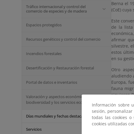
Berna el 19
Tráfico internacional y control del
(CoE) cuya 
comercio de especies y de madera
Este conven
Espacios protegidos
de la list
económica, 
Recursos genéticos y control del comercio
afirmar qu
silvestre,
estos últim
Incendios forestales
en su gesti
Desertificación y Restauración forestal
Otro aspec
aludiendo a
Europa, fu
Portal de datos e inventarios
fauna migr
siguieron 
Valoración y aspectos económicos de la
biodiversidad y los servicios ecosistémicos
Información sobre u
Este conve
sesión, personalizar
amenazadas
Días mundiales y fechas destacadas
todas las cookies o
de especie
cookies utilizadas c
su Comité 
Servicios